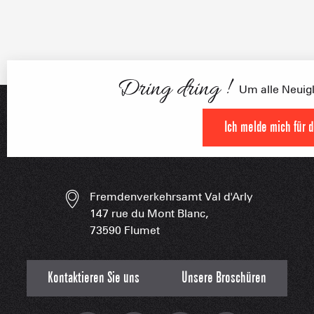
FRANÇOI
UNSERE 
IN DER
HOCHLEISTU
Dring dring !
Um alle Neuigke
UNVERZIC
Ich melde mich für 
Fremdenverkehrsamt Val d'Arly
147 rue du Mont Blanc,
73590 Flumet
Kontaktieren Sie uns
Unsere Broschüren