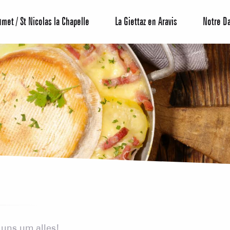
umet / St Nicolas la Chapelle
La Giettaz en Aravis
Notre D
Reservierun
All-Inclusiv
Agenda
Hotels
uns um alles!