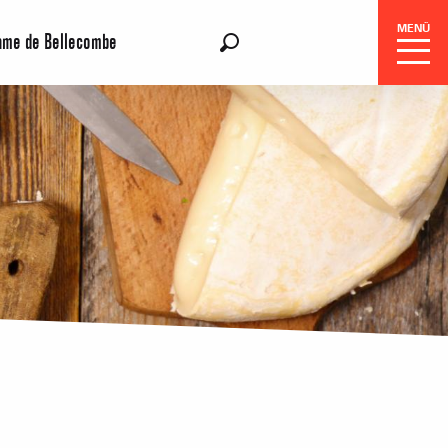
MENÜ
ame de Bellecombe
DE
Suche
gszentrale
e-Reisen