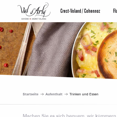
Aller
au
Crest-Voland / Cohennoz
Fl
contenu
principal
Startseite
Aufenthalt
Trinken und Essen
Machen Sie es sich bequem, wir kümmern 