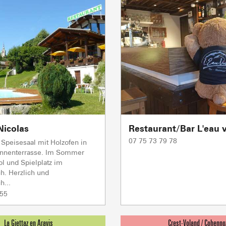
Club-Resort
Immobilienb
Vereinigung 
Ferienwohn
Nicolas
Restaurant/Bar L'eau 
07 75 73 79 78
Speisesaal mit Holzofen in
onnenterrasse. Im Sommer
ol und Spielplatz im
h. Herzlich und
h...
 55
AKTIVITÄTEN 