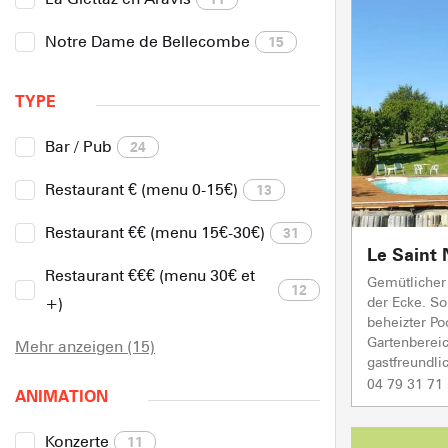
Notre Dame de Bellecombe
15
TYPE
Bar / Pub
24
Restaurant € (menu 0-15€)
13
Restaurant €€ (menu 15€-30€)
31
Le Saint 
Restaurant €€€ (menu 30€ et
Gemütlicher 
12
der Ecke. S
+)
beheizter Po
Gartenbereic
Mehr anzeigen (15)
gastfreundlic
04 79 31 71
ANIMATION
Konzerte
11