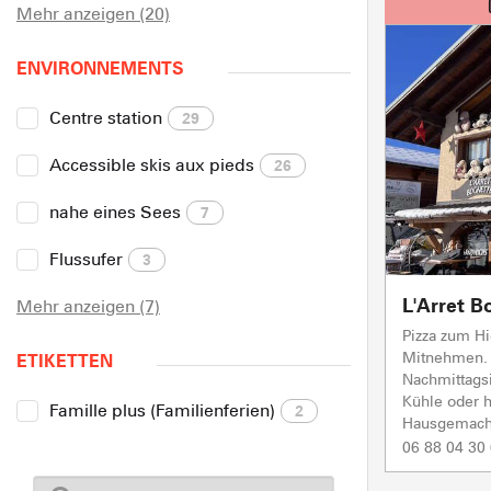
Mehr anzeigen (20)
ENVIRONNEMENTS
Centre station
29
Accessible skis aux pieds
26
nahe eines Sees
7
Flussufer
3
L'Arret B
Mehr anzeigen (7)
Pizza zum H
Mitnehmen.
ETIKETTEN
Nachmittagsi
Kühle oder 
Famille plus (Familienferien)
2
Hausgemach
06 88 04 30