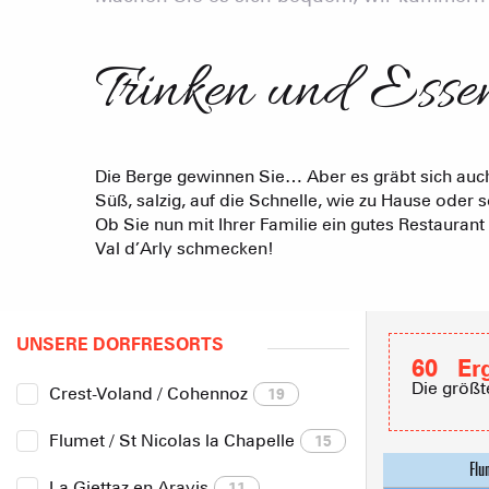
Trinken und Esse
Die Berge gewinnen Sie… Aber es gräbt sich auc
Süß, salzig, auf die Schnelle, wie zu Hause oder 
Ob Sie nun mit Ihrer Familie ein gutes Restauran
Val d’Arly schmecken!
UNSERE DORFRESORTS
60
Er
Die größt
Crest-Voland / Cohennoz
19
Flumet / St Nicolas la Chapelle
15
La Giettaz en Aravis
11