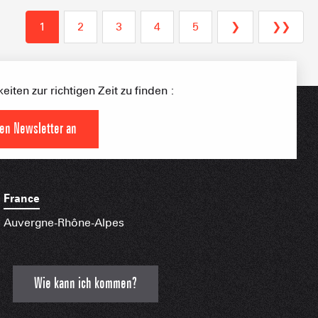
S PLACE –
1
2
3
4
5
❯
❯❯
SKIGEBIETE
 FAMILIE
NGSSPORTLERIN
iten zur richtigen Zeit zu finden :
HTBARE APPS
den Newsletter an
France
Auvergne-Rhône-Alpes
Wie kann ich kommen?