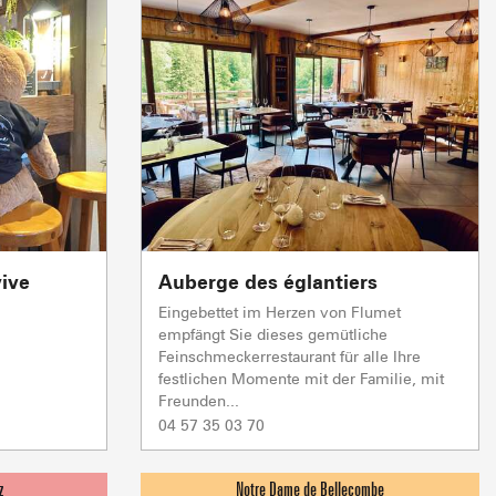
s
üros
der Vermieter möblierter
ungen
vive
Auberge des églantiers
Eingebettet im Herzen von Flumet
empfängt Sie dieses gemütliche
Feinschmeckerrestaurant für alle Ihre
festlichen Momente mit der Familie, mit
Freunden...
Live
04 57 35 03 70
& WOHLBEFINDEN
TRINKEN UND E