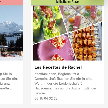
montées
Crest Voland Cohennoz
ND 
1/1
Skilifte
5/5
1/1
0/1
Skilifte
Skilifte
Skilifte
TC JAILLET
TSF GRANDE
rbereitung
rbereitung
schlossen
Offen
TSF TETE TORRAZ
rbereitung
Offen
2/2
Andere
Les Recettes de Rachel
VERKAUF AB HOF
BESICHTIGUNGEN & 
1/1
CAISSE LA GIETTAZ
Skilifte
Offen
Offen
t Sie in
Köstlichkeiten, Regionalität &
ädt Sie ein,
Gemeinschaft Tauchen Sie ein in eine
Offen
darunter
Welt, in der die Leidenschaft für
nieße...
Hausgemachtes auf die Authentizität der
Savoie...
06 15 04 32 29