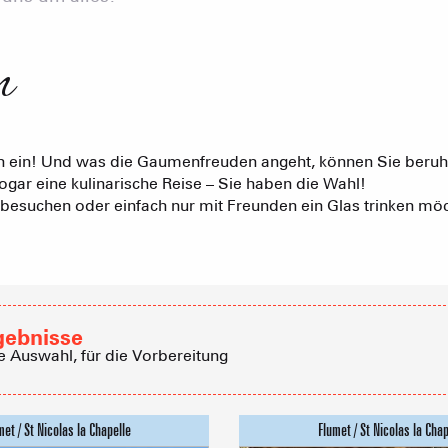
n
Möblierte W
Unsere G
Touristenre
h ein! Und was die Gaumenfreuden angeht, können Sie beruhig
CREST-VOLA
sogar eine kulinarische Reise – Sie haben die Wahl!
Gästezimme
IN DER
t besuchen oder einfach nur mit Freunden ein Glas trinken m
Das Fami
Die Wochenb
Baumhäuser
gebnisse
Empfang vo
e Auswahl, für die Vorbereitung
Eine Ver
Berghütten 