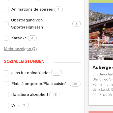
Animations de soirées
7
Übertragung von
5
Sportereignissen
Karaoke
4
Mehr anzeigen (7)
SOZIALLEISTUNGEN
Auberge 
alles für deine kinder
22
Ein Bergchal
Blanc, wo S
Plats à emporter/Plats cuisinés
20
können. Ein
dem Land, fü
Haustiere akzeptiert
45
06 05 46 08
Wifi
7