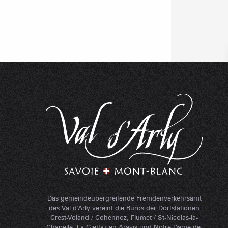
Das gemeindeübergreifende Fremdenverkehrsamt
des Val d'Arly vereint die Büros der Dorfstationen
Crest-Voland / Cohennoz, Flumet / St-Nicolas-la-
Chapelle, La Giettaz-en-Aravis und Notre-Dame-de-