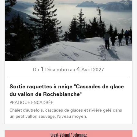
1
4
Décembre
Avril
2027
Du
au
Sortie raquettes à neige "Cascades de glace
du vallon de Rocheblanche"
PRATIQUE ENCADRÉE
Chalet d'autrefois, cascades de glaces et rivière gelé dans
un petit vallon sauvage. Niveau moyen.