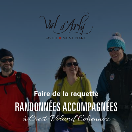
Aller
au
contenu
principal
Faire de la raquette
RANDONNÉES ACCOMPAGNÉES
à Crest-Voland Cohennoz