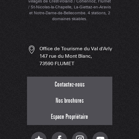
villages de Crest-Voland / Cohennoz, Flumet
/ St-Nicolas-la-Chapelle, La-Giettaz-en-Aravis
et Notre-Dame-de-Bellecombe. 4 stations, 2
domaines skiables.
Office de Tourisme du Val d'Arly
147 rue du Mont Blanc,
73590 FLUMET
Contactez-nous
Nos brochures
Espace Propriétaire