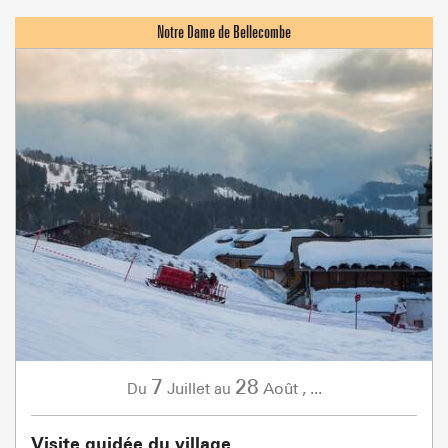
7
28
Juillet
Août
,
...
Du
au
Visite guidée du village