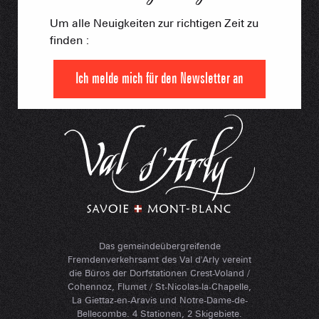
Um alle Neuigkeiten zur richtigen Zeit zu
finden :
Ich melde mich für den Newsletter an
Das gemeindeübergreifende
Fremdenverkehrsamt des Val d'Arly vereint
die Büros der Dorfstationen Crest-Voland /
Cohennoz, Flumet / St-Nicolas-la-Chapelle,
La Giettaz-en-Aravis und Notre-Dame-de-
Bellecombe. 4 Stationen, 2 Skigebiete.