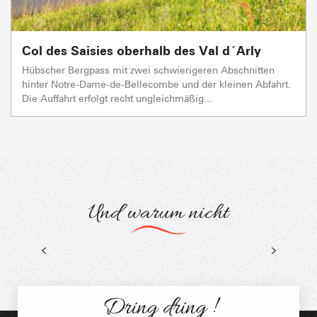
Col des Saisies oberhalb des Val d´Arly
Hübscher Bergpass mit zwei schwierigeren Abschnitten
hinter Notre-Dame-de-Bellecombe und der kleinen Abfahrt.
Die Auffahrt erfolgt recht ungleichmäßig...
Und warum nicht
Fahrrad
R
Veranstaltungen und Aufenthalte
Dring dring !