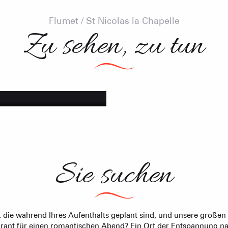
Flumet / St Nicolas la Chapelle
Zu sehen, zu tun
leben
Animationen, spor
Sommet du Torraz
- 1930m
Sommet mont
Lachat
- 1650m
Val d Arly
sommet
- 2069m
Sie suchen
Flumet
- 1030m
 die während Ihres Aufenthalts geplant sind, und unsere großen
aurant für einen romantischen Abend? Ein Ort der Entspannung 