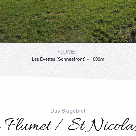
FLUMET
Les Evettes (Schneefront) – 1000m
Das Skigebiet
 Flumet / St Nicola