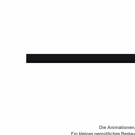
Wo ausgehen?
Après-Ski und Nacht
Die Animationen,
Ein kleines gemütliches Rest