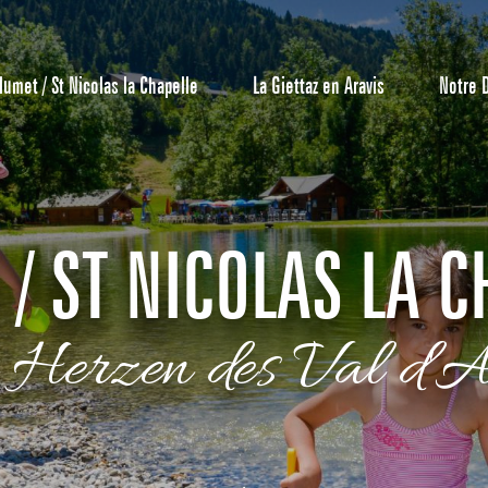
lumet / St Nicolas la Chapelle
La Giettaz en Aravis
Notre 
 / ST NICOLAS LA C
 Herzen des Val d'A
Reservierun
All-Inclusiv
.