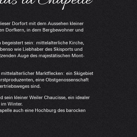
las la Chapelle
Baumhäuser
ieser Dorfort mit dem Aussehen kleiner
den Dorfkern, in dem Bergbewohner und
egeistert sein: mittelalterliche Kirche,
Empfang vo
benso wie Liebhaber des Skisports und
Eine Ver
tzenden Auge des majestätischen Mont-
mittelalterlicher Marktflecken: ein Skigebiet
Berghütten 
urstproduzenten, eine Obstgenossenschaft
ertriebsweges sind.
d sein kleiner Weiler Chaucisse, ein idealer
im Winter.
Club-Resort
Chapelle auch eine Hochburg des barocken