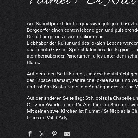
Flumet / St Nico
Am Schnittpunkt der Bergmassive gelegen, besitzt d
Bergdörfer einen echten lebendigen und pulsieren
Besucher gerne zusammenkommen.
Liebhaber der Kultur und des lokalen Lebens werden b
charmante Gassen, Spezialitäten aus der Region… e
atemberaubender Panoramen, alles unter dem schü
Blanc.
Auf der einen Seite Flumet, ein geschichtsträchtiger 
des Espace Diamant, zahlreiche lokale Käse- und W
und schöne Restaurants, die Anhänger des kurzen V
Auf der anderen Seite liegt St Nicolas la Chapelle un
Ort zum Wandern und für Ausflüge im Sommer wie 
Mit seinen zwei Kirchen ist Flumet / St Nicolas la 
Erbes im Val d’Arly.