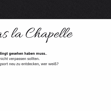
üros
der Vermieter möblierter
s la Chapelle
ungen
edingt gesehen haben muss.
.
icht verpassen sollten.
ngsort neu zu entdecken, wer weiß?
Themenpf
& WOHLBEFINDEN
TRINKEN UND E