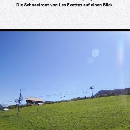
Mise à jour : 06 août 2026 - 09:48
Die Schneefront von Les Evettes auf einen Blick.
TS des Evettes
Ge
ERZEUGER & 