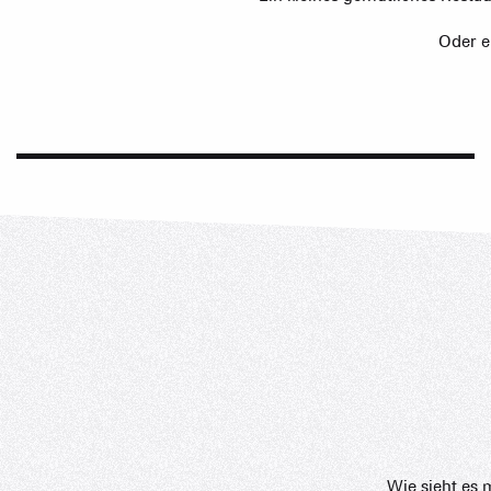
Die Wochenblätter der Animationen
Oder e
Agenda
Wie sieht es 