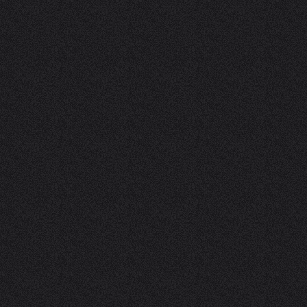
n Gruppen
anstaltung vorschlagen
und Gruppenunterkünfte
s