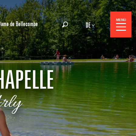
MENÜ
Dame de Bellecombe
DE
Suche
HAPELLE
rly
gszentrale
e-Reisen