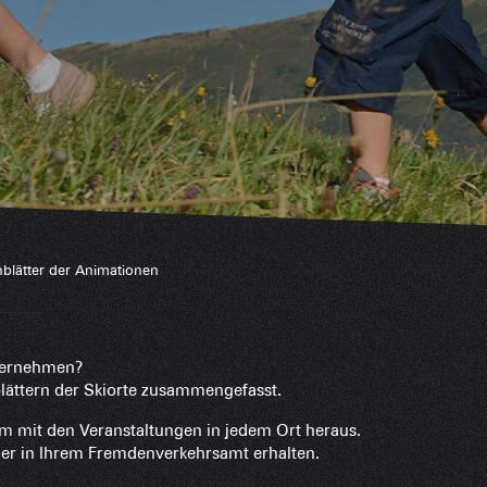
Hotels
Möblierte W
Unsere G
Touristenre
CREST-VOLA
Gästezimme
IN DER
Das Fami
blätter der Animationen
Die Wochenb
Baumhäuser
nternehmen?
nblättern der Skiorte zusammengefasst.
Empfang vo
Eine Ver
m mit den Veranstaltungen in jedem Ort heraus.
er in Ihrem Fremdenverkehrsamt erhalten.