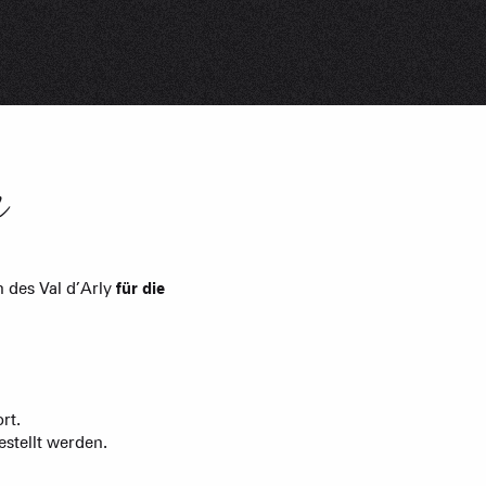
und Gruppenunterkünfte
s
üros
n
der Vermieter möblierter
ungen
 des Val d’Arly
für die
rt.
stellt werden.