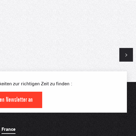
S PLACE –
SKIGEBIETE
 FAMILIE
NGSSPORTLERIN
eiten zur richtigen Zeit zu finden :
HTBARE APPS
den Newsletter an
France