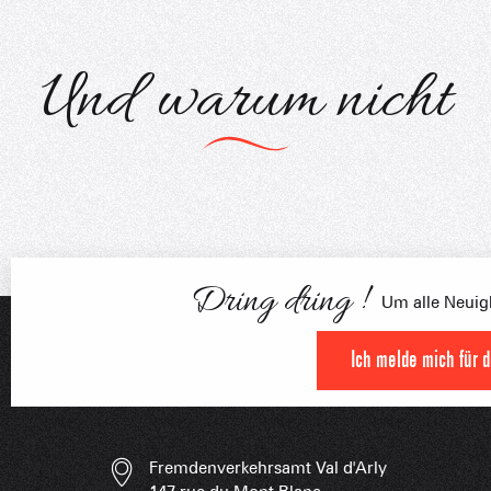
Und warum nicht
FRANÇOI
AGENDA
UNSERE 
IN DER
HOCHLEISTU
Dring dring !
Um alle Neuigk
UNVERZIC
Ich melde mich für 
Fremdenverkehrsamt Val d'Arly