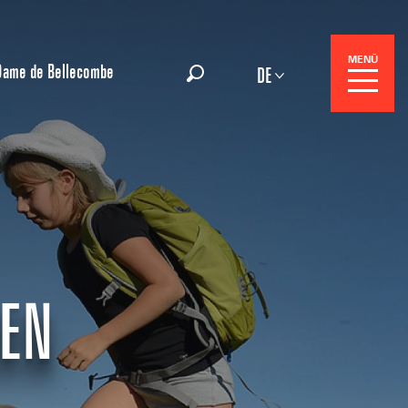
MENÜ
Dame de Bellecombe
DE
Suche
gszentrale
NEN
e-Reisen