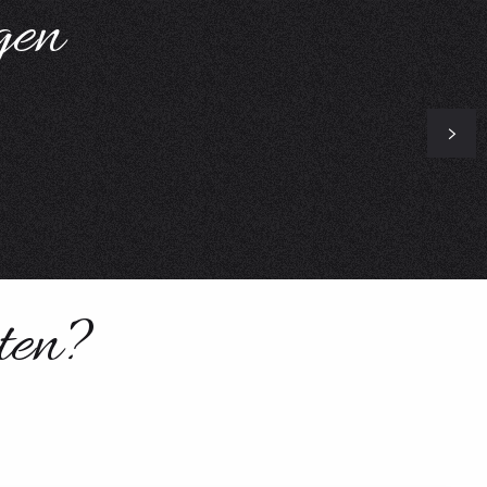
gen
ten?
Besichtigungen & Kulturerbe
S PLACE –
SKIGEBIETE
 FAMILIE