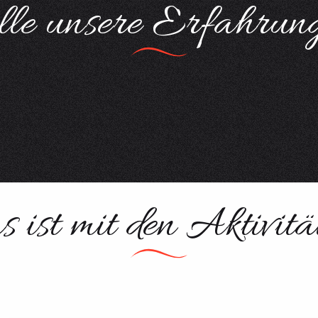
le unsere Erfahrun
Film Lapied im Sommer unter freiem Himmel
 ist mit den Aktivitä
AGENDA
FRANÇOI
UNSERE 
IN DER