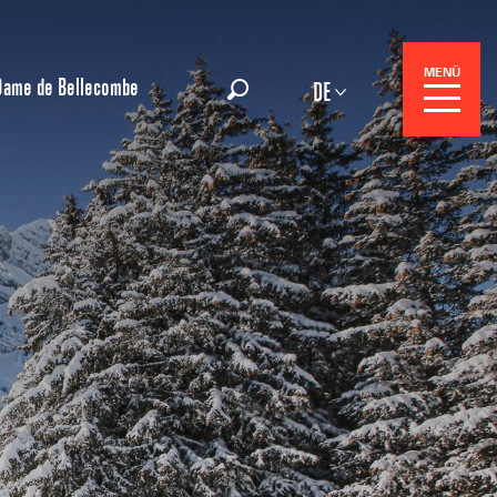
MENÜ
Dame de Bellecombe
DE
Suche
gszentrale
e-Reisen