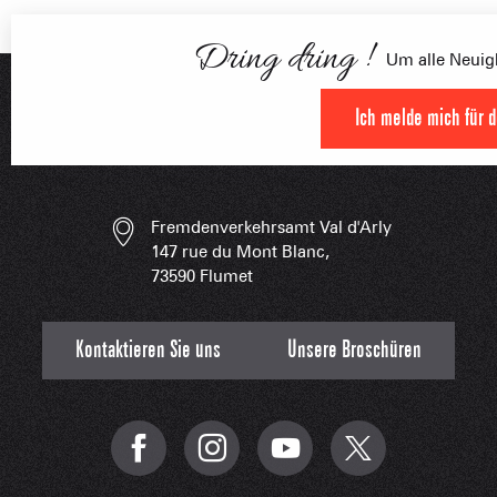
HOCHLEISTU
Dring dring !
Um alle Neuigk
Ich melde mich für 
UNVERZIC
Fremdenverkehrsamt Val d'Arly
147 rue du Mont Blanc,
73590 Flumet
Kontaktieren Sie uns
Unsere Broschüren