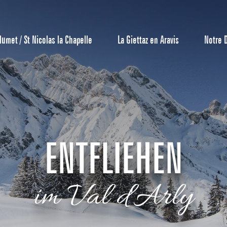
lumet / St Nicolas la Chapelle
La Giettaz en Aravis
Notre 
ENTFLIEHEN
Reservierun
im Val d'Arly
All-Inclusiv
Agenda
Hotels