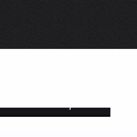
s
üros
der Vermieter möblierter
ungen
Live
Erlebnisse im Val d’Arly
& WOHLBEFINDEN
TRINKEN UND E
WETTERVORHERSAGE
BESCHNEIUNG