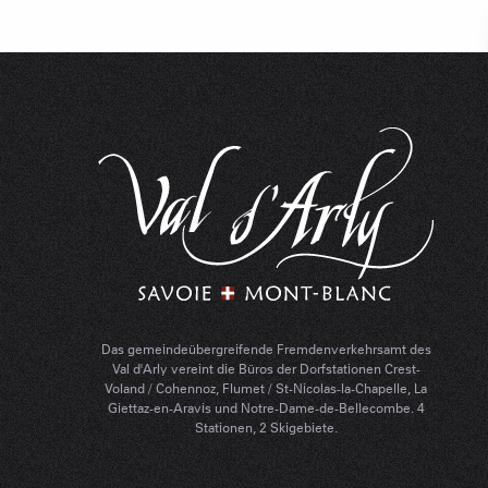
Das gemeindeübergreifende Fremdenverkehrsamt des
Val d'Arly vereint die Büros der Dorfstationen Crest-
Voland / Cohennoz, Flumet / St-Nicolas-la-Chapelle, La
Giettaz-en-Aravis und Notre-Dame-de-Bellecombe. 4
Stationen, 2 Skigebiete.