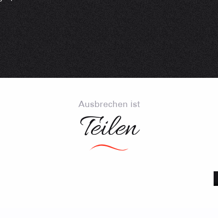
Club-Resort
Immobilienb
Vereinigung 
Ferienwohn
Ausbrechen ist
Teilen
Porträts aus den Bergen
AKTIVITÄTEN 
Sommet du Torraz
- 1930m