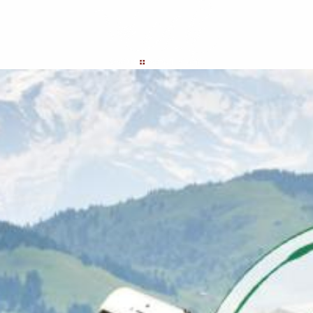
Aller
au
contenu
principal