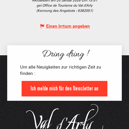
Aktualisiert am 20 Januar 2026 Um 15:51
gei Office de Tourisme du Val d'Arly
(Kennung des Angebots :
6382051
)
Einen Irrtum angeben
Dring dring !
Um alle Neuigkeiten zur richtigen Zeit zu
finden :
Ich melde mich für den Newsletter an