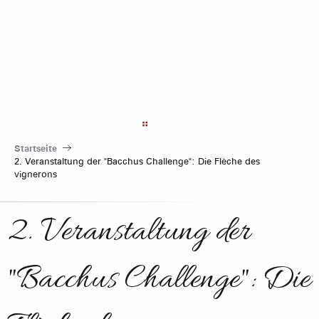
Aller
au
contenu
principal
Startseite
2. Veranstaltung der "Bacchus Challenge": Die Flèche des
vignerons
2. Veranstaltung der
"Bacchus Challenge": Die