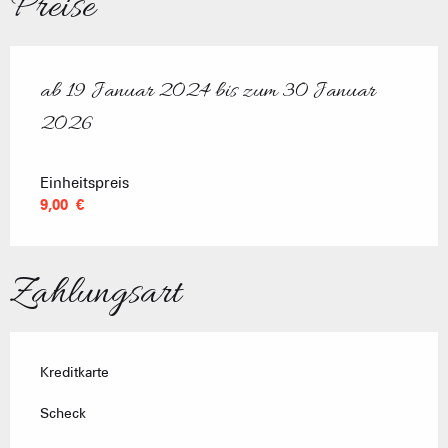
Preise
ab
19 Januar 2024
bis zum
30 Januar
ab
19 Januar 2024
bis zum
30 Januar 2026
2026
Einheitspreis
9,00 €
Zahlungsart
Kreditkarte
Scheck