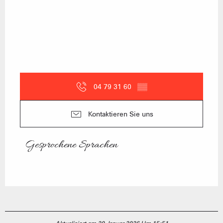
04 79 31 60
▒▒
Kontaktieren Sie uns
Gesprochene Sprachen
Gesprochene Sprachen