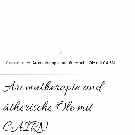
Aller
au
contenu
principal
Startseite
Aromatherapie und ätherische Öle mit CAIRN
Aromatherapie und
ätherische Öle mit
CAIRN