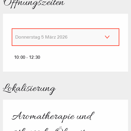
Öffnungszeiten
Donnerstag 5 März 2026
Mittwoch 4 Februar 2026
10:00 - 12:30
Donnerstag 19 Februar 2026
Lokalisierung
Donnerstag 26 Februar 2026
Aromatherapie und