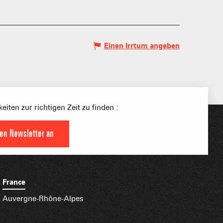
Einen Irrtum angeben
eiten zur richtigen Zeit zu finden :
S PLACE –
den Newsletter an
SKIGEBIETE
 FAMILIE
NGSSPORTLERIN
France
HTBARE APPS
Auvergne-Rhône-Alpes