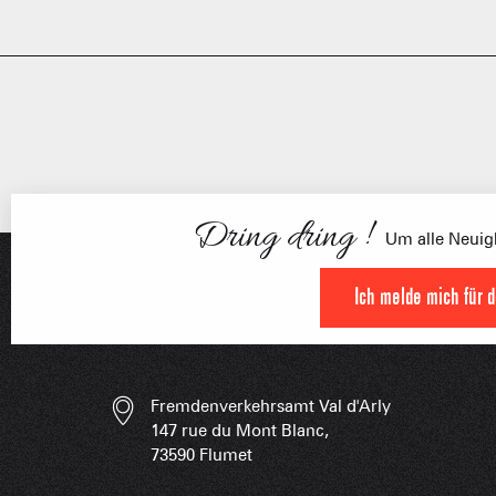
Dring dring !
Um alle Neuigk
FRANÇOI
Ich melde mich für 
UNSERE 
IN DER
HOCHLEISTU
Fremdenverkehrsamt Val d'Arly
UNVERZIC
147 rue du Mont Blanc,
73590 Flumet