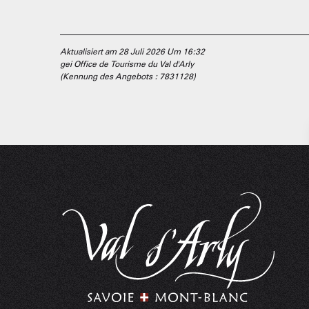
Aktualisiert am 28 Juli 2026 Um 16:32
gei Office de Tourisme du Val d'Arly
(Kennung des Angebots :
7831128
)