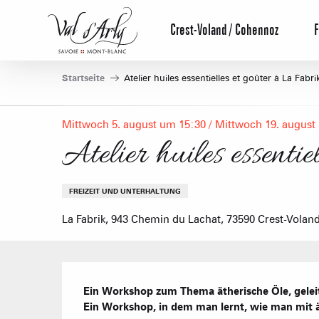
Aller
au
Crest-Voland / Cohennoz
F
contenu
principal
Startseite
Atelier huiles essentielles et goûter à La Fabri
Mittwoch 5. august um 15:30 / Mittwoch 19. august
Atelier huiles essentie
FREIZEIT UND UNTERHALTUNG
La Fabrik, 943 Chemin du Lachat, 73590 Crest-Volan
Beschreibung
Ein Workshop zum Thema ätherische Öle, geleit
Ein Workshop, in dem man lernt, wie man mit 