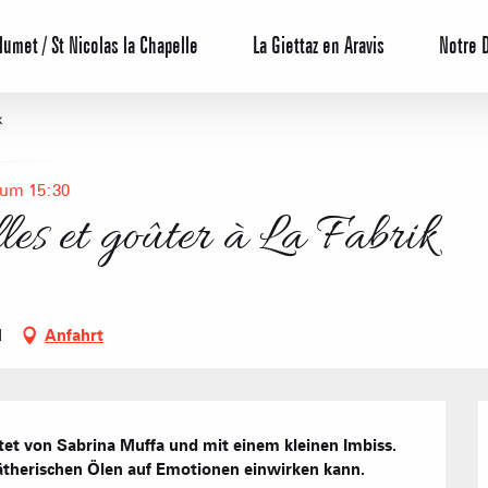
lumet / St Nicolas la Chapelle
La Giettaz en Aravis
Notre 
k
 um 15:30
lles et goûter à La Fabrik
Reservierun
d
Anfahrt
All-Inclusiv
Agenda
Hotels
et von Sabrina Muffa und mit einem kleinen Imbiss. 
Möblierte W
ätherischen Ölen auf Emotionen einwirken kann.
Unsere G