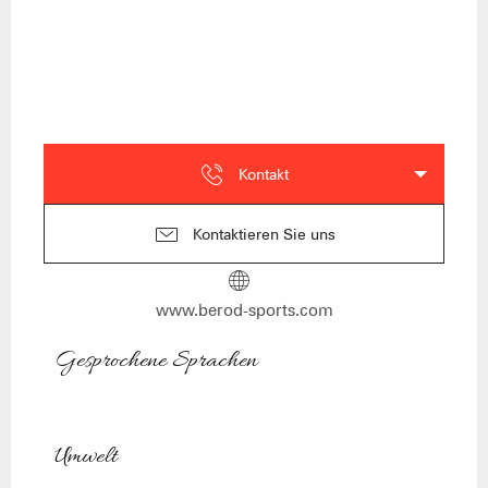
Kontakt
Kontaktieren Sie uns
www.berod-sports.com
Gesprochene Sprachen
Gesprochene Sprachen
Umwelt
Umwelt