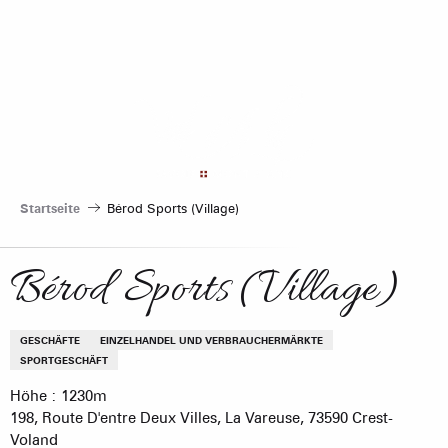
Aller
au
contenu
principal
Startseite
Bérod Sports (Village)
Bérod Sports (Village)
GESCHÄFTE
EINZELHANDEL UND VERBRAUCHERMÄRKTE
SPORTGESCHÄFT
Höhe : 1230m
198, Route D'entre Deux Villes, La Vareuse, 73590 Crest-
Voland