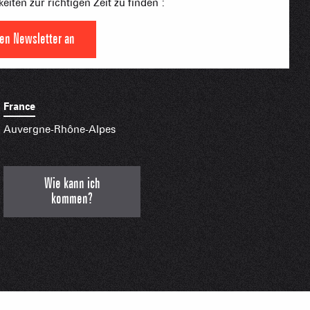
eiten zur richtigen Zeit zu finden :
S PLACE –
SKIGEBIETE
 FAMILIE
NGSSPORTLERIN
den Newsletter an
HTBARE APPS
France
Auvergne-Rhône-Alpes
Wie kann ich
kommen?