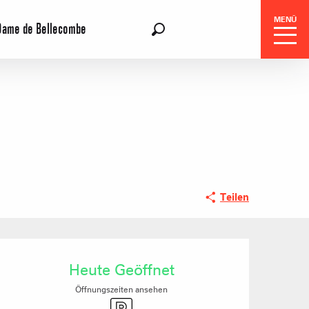
MENÜ
Dame de Bellecombe
DE
Suche
gszentrale
Teilen
e-Reisen
Öffnungszeiten & Ko
Heute Geöffnet
Öffnungszeiten ansehen
Parkplatz
ohnungen oder Chalets