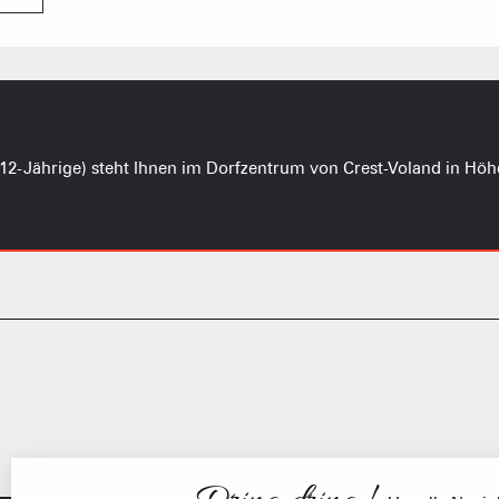
CAISSE JAILLET(MEGEVE)
Mise à jour : 05 août 2026 - 10:13
TS des Evettes
Ge
is 12-Jährige) steht Ihnen im Dorfzentrum von Crest-Voland in Höh