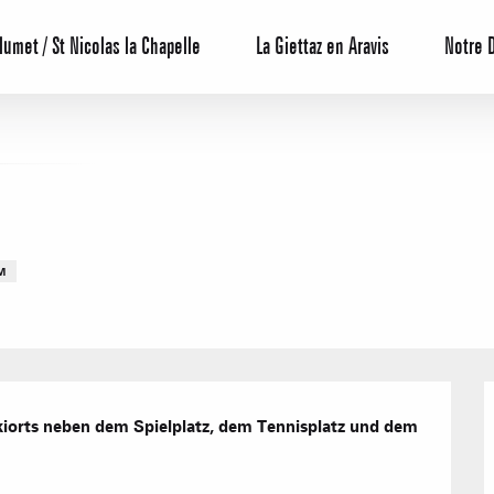
lumet / St Nicolas la Chapelle
La Giettaz en Aravis
Notre 
M
Reservierun
All-Inclusiv
Agenda
kiorts neben dem Spielplatz, dem Tennisplatz und dem 
Hotels
Möblierte W