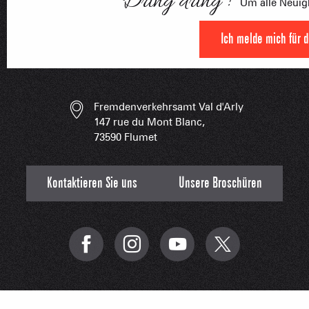
Dring dring !
Um alle Neuigk
FRANÇOI
UNSERE 
IN DER
HOCHLEISTU
Ich melde mich für 
UNVERZIC
Fremdenverkehrsamt Val d'Arly
147 rue du Mont Blanc,
73590 Flumet
Kontaktieren Sie uns
Unsere Broschüren