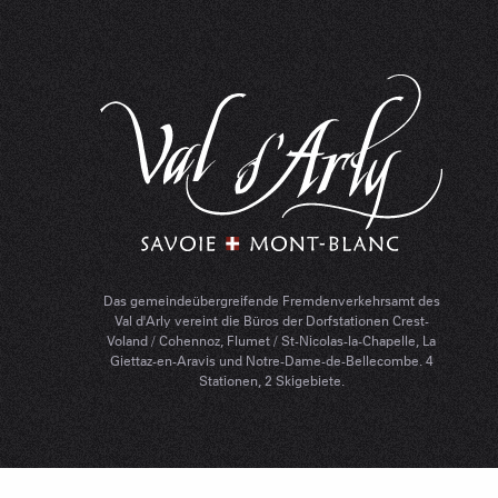
Das gemeindeübergreifende Fremdenverkehrsamt des
Val d'Arly vereint die Büros der Dorfstationen Crest-
Voland / Cohennoz, Flumet / St-Nicolas-la-Chapelle, La
Giettaz-en-Aravis und Notre-Dame-de-Bellecombe. 4
Stationen, 2 Skigebiete.