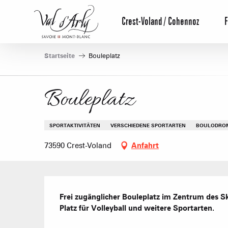
Aller
au
Crest-Voland / Cohennoz
F
contenu
principal
Startseite
Bouleplatz
Bouleplatz
SPORTAKTIVITÄTEN
VERSCHIEDENE SPORTARTEN
BOULODRO
73590 Crest-Voland
Anfahrt
Beschreibung
Frei zugänglicher Bouleplatz im Zentrum des S
Platz für Volleyball und weitere Sportarten.