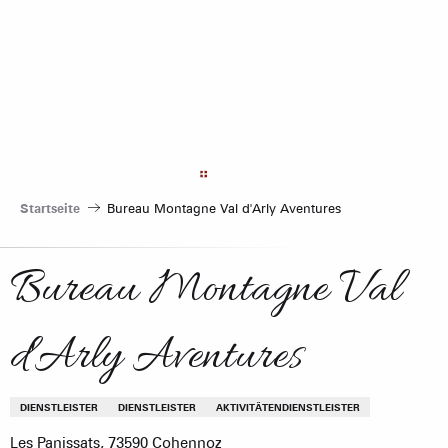
Aller
au
contenu
principal
Startseite
Bureau Montagne Val d'Arly Aventures
Bureau Montagne Val
d'Arly Aventures
DIENSTLEISTER
DIENSTLEISTER
AKTIVITÄTENDIENSTLEISTER
Les Panissats, 73590 Cohennoz