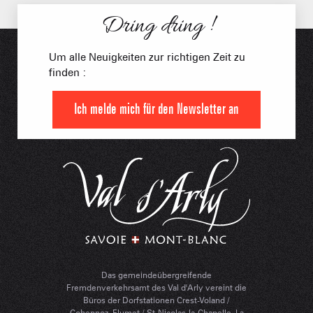
Dring dring !
Um alle Neuigkeiten zur richtigen Zeit zu
finden :
Ich melde mich für den Newsletter an
Das gemeindeübergreifende
Fremdenverkehrsamt des Val d'Arly vereint die
Büros der Dorfstationen Crest-Voland /
Cohennoz, Flumet / St-Nicolas-la-Chapelle, La