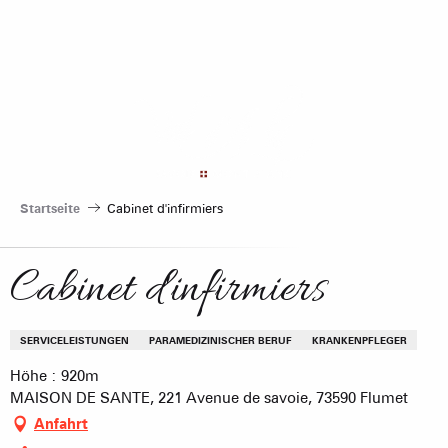
Aller
au
contenu
principal
Startseite
Cabinet d'infirmiers
Cabinet d'infirmiers
SERVICELEISTUNGEN
PARAMEDIZINISCHER BERUF
KRANKENPFLEGER
Höhe : 920m
MAISON DE SANTE, 221 Avenue de savoie, 73590 Flumet
Anfahrt