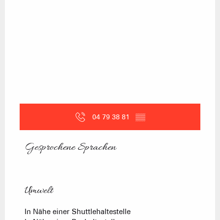
04 79 38 81
▒▒
Gesprochene Sprachen
Gesprochene Sprachen
Umwelt
Umwelt
In Nähe einer Shuttlehaltestelle