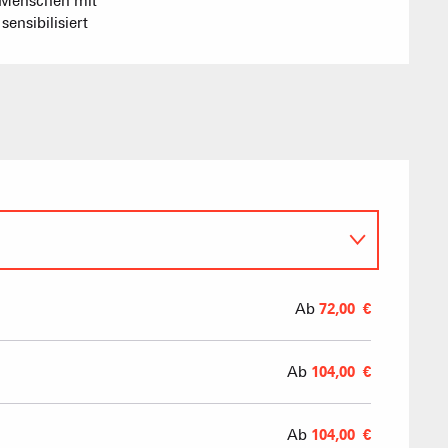
Menschen mit
ensibilisiert
Sommet du Torraz
- 1930m
Sommet mont
Lachat
- 1650m
Val d Arly
sommet
- 2069m
26
Ab
72,00 €
Flumet
- 1030m
Ab
104,00 €
Ab
104,00 €