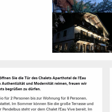
Agenda
Hotels
Möblierte W
Unsere G
Touristenre
ffnen Sie die Tür des Chalets Aparthotel de l'Eau 
h Authentizität und Modernität reimen, freuen wir 
nts begrüßen zu dürfen.
CREST-VOLA
o für 2 Personen bis zur Wohnung für 8 Personen. 
Gästezimme
IN DER
Das Fami
tattet. Im Sommer können Sie die große Terrasse und 
Die Wochenb
 Pendelbus steht vor dem Chalet l'Eau Vive bereit. Im 