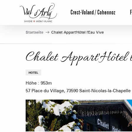
Aller
au
Crest-Voland / Cohennoz
F
contenu
principal
Startseite
Chalet Appart'Hôtel l'Eau Vive
Chalet Appart'Hôtel 
HOTEL
Höhe : 953m
57 Place du Village, 73590 Saint-Nicolas-la-Chapelle