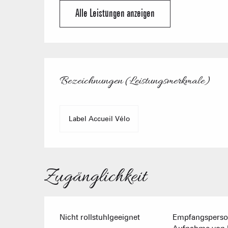
Alle Leistungen anzeigen
Leistungensmögli
Bezeichnungen (Leistungsmerkmale)
Bezeichnungen (Leistungsmerkmale)
Label Accueil Vélo
Zugänglichkeit
Nicht rollstuhlgeeignet
Empfangsperson