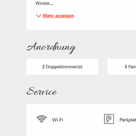
Winter...
Mehr anzeigen
Anordnung
2 Doppelzimmer(e)
5 Fa
Service
Wi-Fi
Parkpla