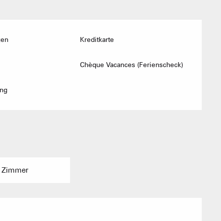
Mise à jour : 04 août 2026 - 19:13
Vorb
JAILLET(MEGEVE)
TS des Evettes
Ge
gen
Kreditkarte
ERZEUGER & 
Chèque Vacances (Ferienscheck)
ung
 Zimmer