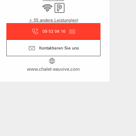
Wi-Fi
Parkplatz
+ 55 andere Leistung(en)
09 52 04 16
▒▒
n Gruppen
Kontaktieren Sie uns
anstaltung vorschlagen
www.chalet-eauvive.com
und Gruppenunterkünfte
s