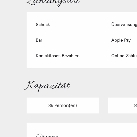
Zahlungsart
Scheck
Überweisun
Bar
Apple Pay
Kontaktloses Bezahlen
Online-Zahl
Kapazität
35 Person(en)
8
Gruppen
Gruppen