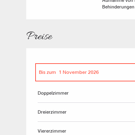
Aufnahme von 
Behinderungen s
Preise
Bis zum
1 November 2026
ab
5 Dezember 2025
bis zum
19 April 20
Doppelzimmer
Dreierzimmer
Viererzimmer