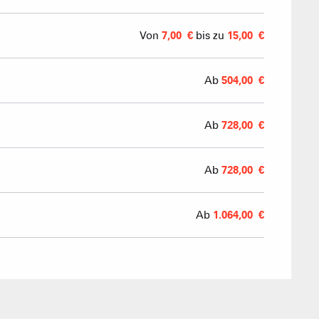
LA GIETTA
SKILIFTE
GESCHÄFTE & D
SAVEU
Von
7,00 €
bis zu
15,00 €
Erreichen
7
/8
Ab
504,00 €
PORTES DU MONT-BLANC Re
Ab
728,00 €
mécaniques
5/5
Skilifte
Ab
728,00 €
1/1
Andere
Ab
1.064,00 €
Flumet
TC BEAUREGARD
TC de la Logère
TSD Mont Rond
In Vo
In Vo
In Vo
0/1
TSF RAVINE
In Vo
Skilifte
CAISSE
In