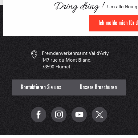
Dring dring !
FRANÇOI
Um alle Neuigk
UNSERE 
IN DER
HOCHLEISTU
Ich melde mich für 
UNVERZIC
Fremdenverkehrsamt Val d'Arly
147 rue du Mont Blanc,
73590 Flumet
Kontaktieren Sie uns
Unsere Broschüren