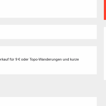
Vereinigung 
Ferienwohn
AKTIVITÄTEN 
erkauf für 9 € oder Topo-Wanderungen und kurze
Sommet du Torraz
- 1930m
Sommet mont
Lachat
- 1650m
Val d Arly
sommet
- 2069m
Flumet
- 1030m