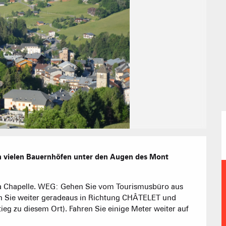
Unsere G
Touristenre
CREST-VOLA
Gästezimme
IN DER
Das Fami
Die Wochenb
Baumhäuser
Empfang vo
Eine Ver
Berghütten 
n vielen Bauernhöfen unter den Augen des Mont 
Club-Resort
a Chapelle. WEG: Gehen Sie vom Tourismusbüro aus 
en Sie weiter geradeaus in Richtung CHÂTELET und 
Immobilienb
 zu diesem Ort). Fahren Sie einige Meter weiter auf 