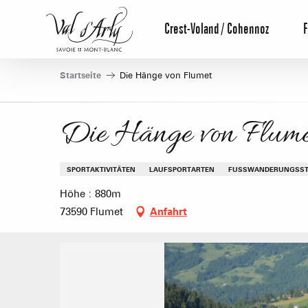
Aller
au
Crest-Voland / Cohennoz
F
contenu
principal
Startseite
Die Hänge von Flumet
Die Hänge von Flume
SPORTAKTIVITÄTEN
LAUFSPORTARTEN
FUSSWANDERUNGSST
Höhe : 880m
73590 Flumet
Anfahrt