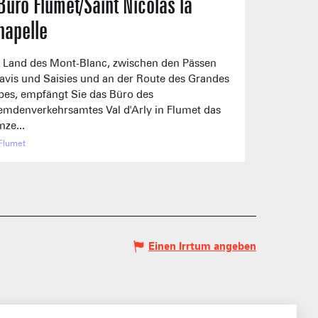
 Büro Flumet/Saint Nicolas la
TSF TETE TORRAZ
rbereitung
In Vorbereitung
hapelle
1/1
Andere
 Land des Mont-Blanc, zwischen den Pässen
Offen
avis und Saisies und an der Route des Grandes
pes, empfängt Sie das Büro des
emdenverkehrsamtes Val d'Arly in Flumet das
nze...
Flumet
Einen Irrtum angeben