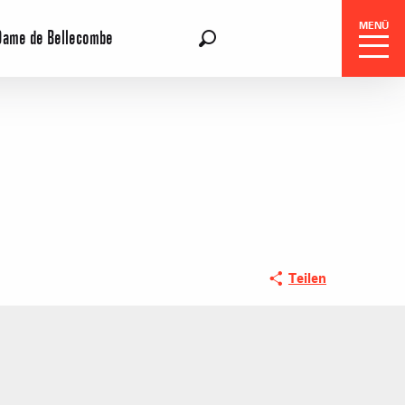
MENÜ
Dame de Bellecombe
DE
Suche
gszentrale
Teilen
e-Reisen
ohnungen oder Chalets