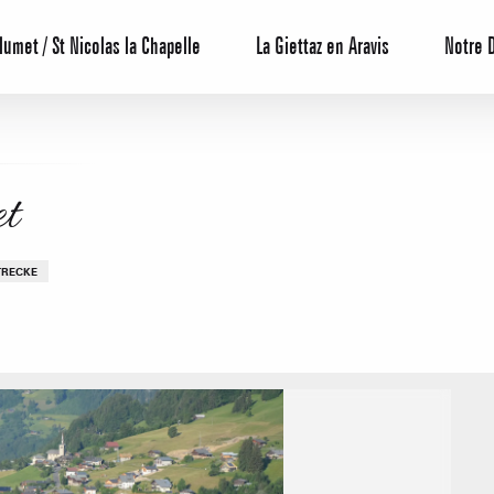
lumet / St Nicolas la Chapelle
La Giettaz en Aravis
Notre 
t
RECKE
Reservierun
All-Inclusiv
Agenda
Hotels
Möblierte W