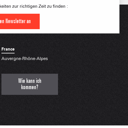
S PLACE –
eiten zur richtigen Zeit zu finden :
SKIGEBIETE
 FAMILIE
NGSSPORTLERIN
den Newsletter an
HTBARE APPS
France
Auvergne-Rhône-Alpes
Wie kann ich
kommen?