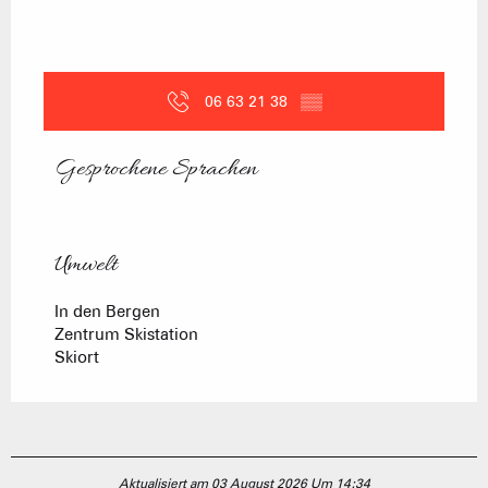
06 63 21 38
▒▒
Gesprochene Sprachen
Gesprochene Sprachen
Umwelt
Umwelt
In den Bergen
Zentrum Skistation
Skiort
Aktualisiert am 03 August 2026 Um 14:34