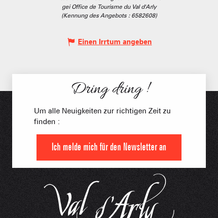
gei Office de Tourisme du Val d'Arly
(Kennung des Angebots :
6582608
)
Einen Irrtum angeben
Dring dring !
Um alle Neuigkeiten zur richtigen Zeit zu
finden :
Ich melde mich für den Newsletter an