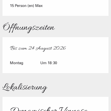
15 Person (en) Max
Öffnungszeiten
Bis zum
24 August 2026
vom
6 Juli 2026
bis zum
24 August 2026
Montag
Um 18:30
Lokalisierung