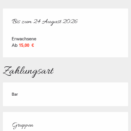
Bis zum
24 August 2026
ab
6 Juli 2026
bis zum
24 August 2026
Erwachsene
Ab
15,00 €
Zahlungsart
Bar
Gruppen
Gruppen