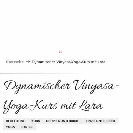
Aller
au
contenu
principal
Startseite
Dynamischer Vinyasa-Yoga-Kurs mit Lara
Dynamischer Vinyasa-
Yoga-Kurs mit Lara
BEGLEITUNG
KURS
GRUPPENUNTERRICHT
EINZELUNTERRICHT
YOGA
FITNESS