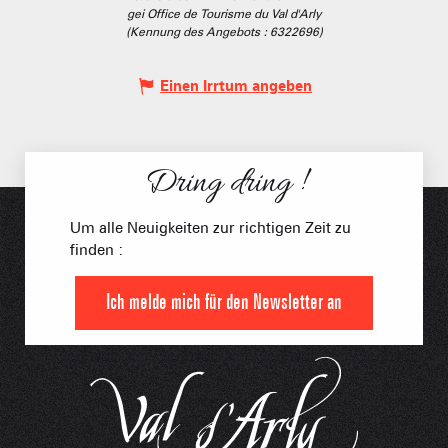
gei Office de Tourisme du Val d'Arly
(Kennung des Angebots :
6322696
)
Einen Irrtum angeben
Dring dring !
Um alle Neuigkeiten zur richtigen Zeit zu
finden :
Ich melde mich für den Newsletter an