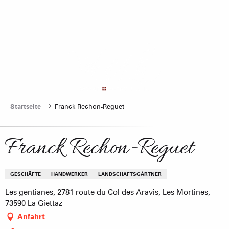
Aller
au
contenu
principal
Startseite
Franck Rechon-Reguet
Franck Rechon-Reguet
GESCHÄFTE
HANDWERKER
LANDSCHAFTSGÄRTNER
Les gentianes, 2781 route du Col des Aravis, Les Mortines,
73590 La Giettaz
Anfahrt