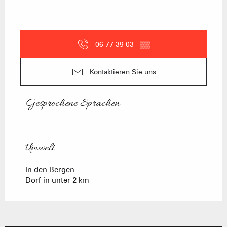
06 77 39 03
▒▒
Kontaktieren Sie uns
Gesprochene Sprachen
Gesprochene Sprachen
Umwelt
Umwelt
In den Bergen
Dorf in unter 2 km