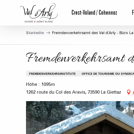
Aller
au
Crest-Voland / Cohennoz
F
contenu
principal
Startseite
Fremdenverkehrsamt des Val d'Arly - Büro La 
Fremdenverkehrsamt d
FREMDENVERKEHRSINSTITUTE
OFFICE DE TOURISME OU SYNDICA
Höhe : 1095m
1262 route du Col des Aravis, 73590 La Giettaz