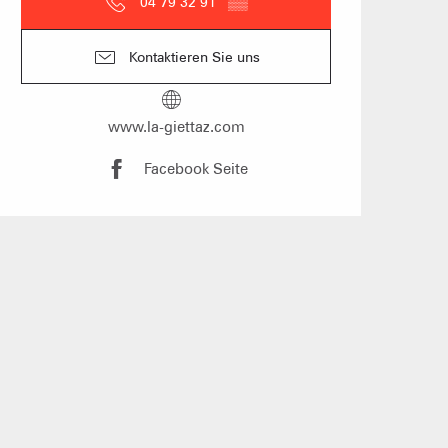
04 79 32 91
▒▒
Kontaktieren Sie uns
n Gruppen
anstaltung vorschlagen
www.la-giettaz.com
Facebook Seite
und Gruppenunterkünfte
s
üros