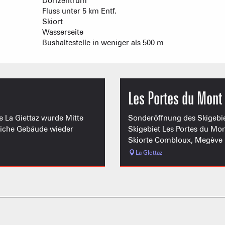
Dorfzentrum
Fluss unter 5 km Entf.
Skiort
Wasserseite
Bushaltestelle in weniger als 500 m
Les Portes du Mont 
e La Giettaz wurde Mitte
Sonderöffnung des Skigebi
erliche Gebäude wieder
Skigebiet Les Portes du Mon
Skiorte Combloux, Megève (
La Giettaz
FRANÇOI
UNSERE 
IN DER
HOCHLEISTU