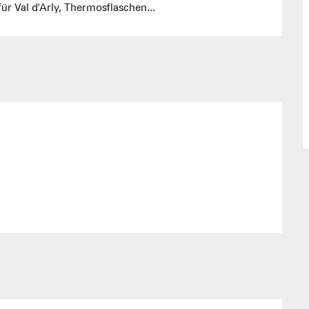
r Val d'Arly, Thermosflaschen...
Empfang vo
Eine Ver
Berghütten 
Club-Resort
Immobilienb