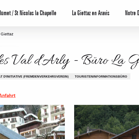
lumet / St Nicolas la Chapelle
La Giettaz en Aravis
Notre 
Giettaz
es Val d'Arly - Büro La G
T D'INITIATIVE (FREMDENVERKEHRSVEREIN)
TOURISTENINFORMATIONSBÜRO
Anfahrt
Reservierun
All-Inclusiv