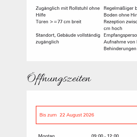
Zugänglich mit Rollstuhl ohne
Regelmäßiger b
Hilfe
Boden ohne Hin
Türen >=77 cm breit
Rezeption zwis
cm hoch
Standort, Gebäude vollständig
Empfangsperson
zugänglich
Aufnahme von 
Behinderungen s
Öffnungszeiten
Bis zum
22 August 2026
vom
23 März 2026
bis zum
29 März 2026
Montag
09:00 - 12:00