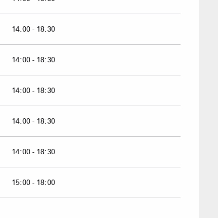
Sommet du Torraz
- 1930m
14:00 - 18:30
Sommet mont
Lachat
- 1650m
Val d Arly
14:00 - 18:30
sommet
- 2069m
Flumet
- 1030m
14:00 - 18:30
14:00 - 18:30
026
14:00 - 18:30
LA GIETTA
r 2026
SKILIFTE
GESCHÄFTE & D
SAVEU
Erreichen
7
/8
15:00 - 18:00
 2027