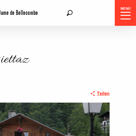
MENÜ
Dame de Bellecombe
DE
Suche
iettaz
Teilen
gszentrale
e-Reisen