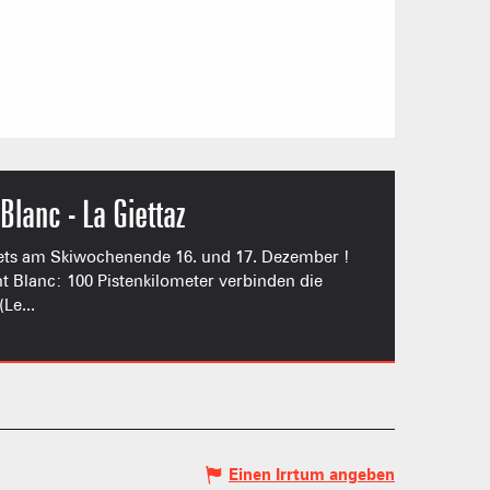
Blanc - La Giettaz
ets am Skiwochenende 16. und 17. Dezember !
t Blanc: 100 Pistenkilometer verbinden die
Le...
S PLACE –
SKIGEBIETE
 FAMILIE
NGSSPORTLERIN
Einen Irrtum angeben