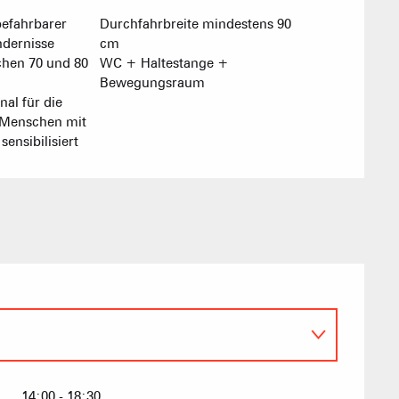
Vereinigung 
efahrbarer
Durchfahrbreite mindestens 90
Ferienwohn
dernisse
cm
chen 70 und 80
WC + Haltestange +
Bewegungsraum
al für die
Menschen mit
ensibilisiert
AKTIVITÄTEN 
14:00 - 18:30