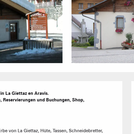
Agenda
Hotels
Möblierte W
Unsere G
Touristenre
 La Giettaz en Aravis.

CREST-VOLA
 Reservierungen und Buchungen, Shop, 
Gästezimme
IN DER
Das Fami
Die Wochenb
rbe von La Giettaz, Hüte, Tassen, Schneidebretter, 
Baumhäuser