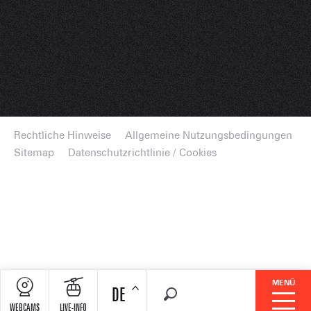
Rechtliche Hinweise
Allgemeine Nutzungsbedingungen
Sitemap
Datenschutzrichtlinie / Cookies
MENÜ
DE
Suche
WEBCAMS
LIVE-INFO