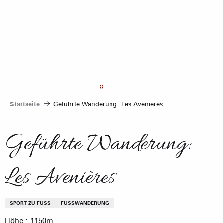
Aller
au
contenu
principal
Startseite
Geführte Wanderung: Les Avenières
Geführte Wanderung:
Les Avenières
SPORT ZU FUSS
FUSSWANDERUNG
Höhe : 1150m