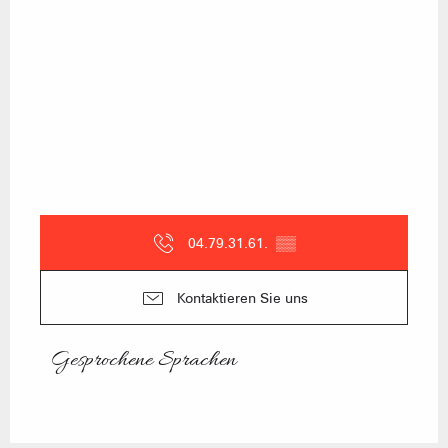
04.79.31.61.
▒▒
Kontaktieren Sie uns
Gesprochene Sprachen
Gesprochene Sprachen