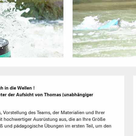
Hotels
Möblierte W
Unsere G
Touristenre
CREST-VOLA
Gästezimme
IN DER
Das Fami
Die Wochenb
h in die Wellen !

ter der Aufsicht von Thomas (unabhängiger 
Baumhäuser
it hochwertiger Ausrüstung aus, die an Ihre Größe 
ß und pädagogische Übungen im ersten Teil, um den 
Empfang vo
Eine Ver