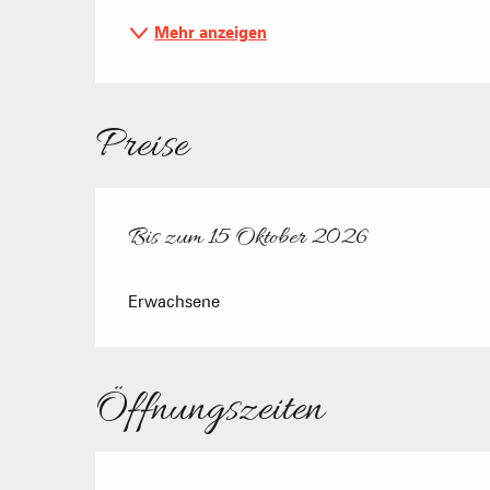
Mehr anzeigen
Preise
Bis zum
15 Oktober 2026
ab
1 April 2026
bis zum
15 Oktober 2026
Erwachsene
Öffnungszeiten