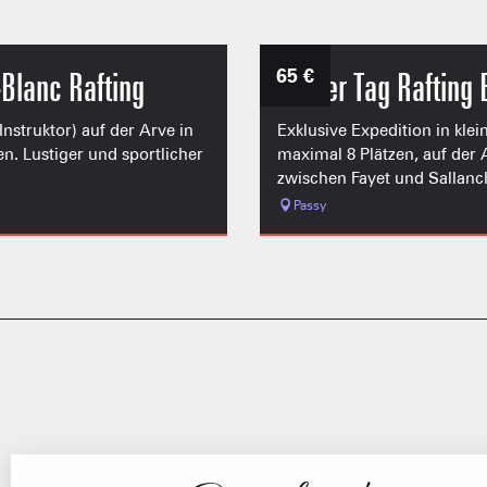
65
€
-Blanc Rafting
Halber Tag Rafting 
struktor) auf der Arve in
Exklusive Expedition in kle
en. Lustiger und sportlicher
maximal 8 Plätzen, auf der 
zwischen Fayet und Sallanch
Passy
FRANÇOI
UNSERE 
IN DER
HOCHLEISTU