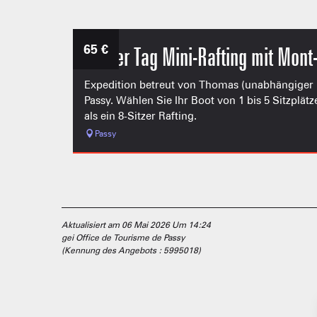
65
€
Halber Tag Mini-Rafting mit Mont
Expedition betreut von Thomas (unabhängiger In
Passy. Wählen Sie Ihr Boot von 1 bis 5 Sitzplätz
als ein 8-Sitzer Rafting.
Passy
Aktualisiert am 06 Mai 2026 Um 14:24
gei Office de Tourisme de Passy
(Kennung des Angebots :
5995018
)