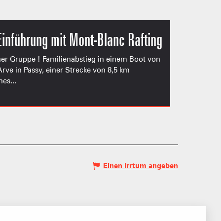
Einführung mit Mont-Blanc Rafting
iner Gruppe ! Familienabstieg in einem Boot von
Arve in Passy, einer Strecke von 8,5 km
es...
S PLACE –
SKIGEBIETE
 FAMILIE
Einen Irrtum angeben
NGSSPORTLERIN