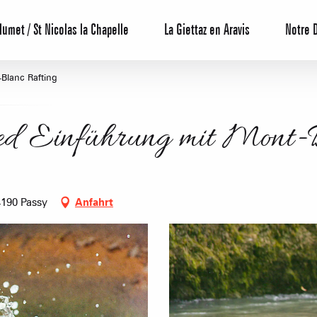
lumet / St Nicolas la Chapelle
La Giettaz en Aravis
Notre 
Blanc Rafting
ed Einführung mit Mont-B
4190 Passy
Anfahrt
Reservierun
All-Inclusiv
Agenda