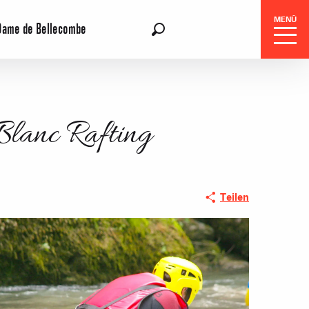
MENÜ
Dame de Bellecombe
DE
Suche
lanc Rafting
Teilen
gszentrale
e-Reisen