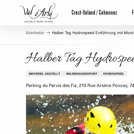
Aller
au
Crest-Voland / Cohennoz
F
contenu
principal
Startseite
Halber Tag Hydrospeed Einführung mit Mont-
Halber Tag Hydrospe
MATERIEL GESTELLT
WILDWASSERSPORT
HYDROSPEED
Parking du Parvis des Fiz, 210 Rue Arsène Poncey, 7