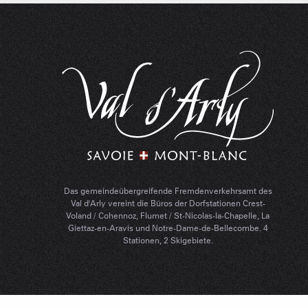
Das gemeindeübergreifende Fremdenverkehrsamt des
Val d'Arly vereint die Büros der Dorfstationen Crest-
Voland / Cohennoz, Flumet / St-Nicolas-la-Chapelle, La
Giettaz-en-Aravis und Notre-Dame-de-Bellecombe. 4
Stationen, 2 Skigebiete.