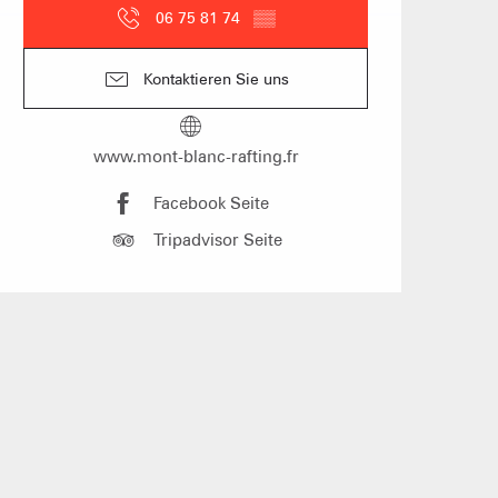
06 75 81 74
▒▒
und Gruppenunterkünfte
Kontaktieren Sie uns
s
www.mont-blanc-rafting.fr
Facebook Seite
üros
Tripadvisor Seite
der Vermieter möblierter
ungen