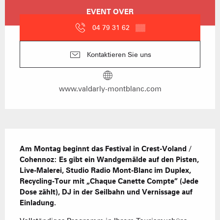
Öffnungszeiten & Kontaktdaten
EVENT OVER
04 79 31 62
▒▒
Kontaktieren Sie uns
www.valdarly-montblanc.com
Beschreibung
Am Montag beginnt das Festival in Crest-Voland / 
Cohennoz: Es gibt ein Wandgemälde auf den Pisten, 
Live-Malerei, Studio Radio Mont-Blanc im Duplex, 
Recycling-Tour mit „Chaque Canette Compte” (Jede 
Dose zählt), DJ in der Seilbahn und Vernissage auf 
Einladung.