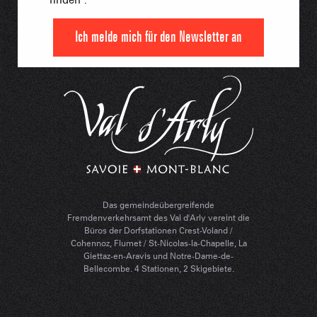
Ich melde mich für den Newsletter an
Das gemeindeübergreifende
Fremdenverkehrsamt des Val d'Arly vereint die
Büros der Dorfstationen Crest-Voland /
Cohennoz, Flumet / St-Nicolas-la-Chapelle, La
Giettaz-en-Aravis und Notre-Dame-de-
Bellecombe. 4 Stationen, 2 Skigebiete.