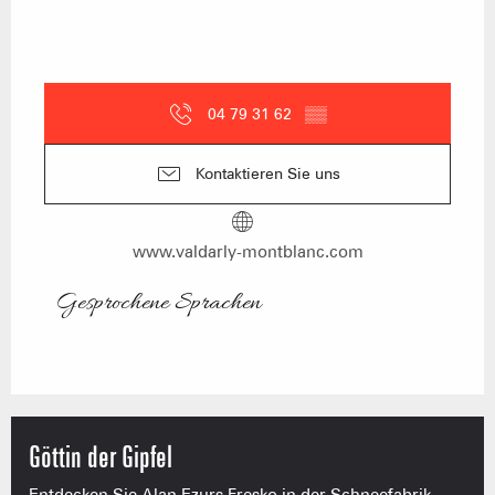
04 79 31 62
▒▒
Kontaktieren Sie uns
www.valdarly-montblanc.com
Gesprochene Sprachen
Gesprochene Sprachen
Göttin der Gipfel
Entdecken Sie Alan Ezurs Fresko in der Schneefabrik