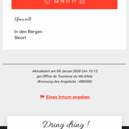
04 79 31 77
▒▒
Umwelt
Umwelt
In den Bergen
Skiort
Aktualisiert am 09 Januar 2026 Um 10:13
gei Office de Tourisme du Val d'Arly
(Kennung des Angebots :
496300
)
Einen Irrtum angeben
Dring dring !