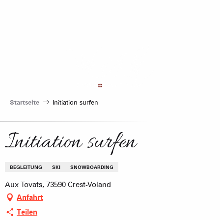
Aller
au
contenu
principal
Startseite
Initiation surfen
Initiation surfen
BEGLEITUNG
SKI
SNOWBOARDING
Aux Tovats, 73590 Crest-Voland
Anfahrt
Teilen