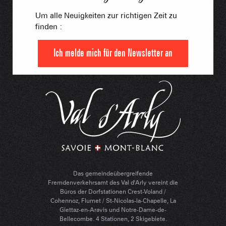
Um alle Neuigkeiten zur richtigen Zeit zu
finden :
Ich melde mich für den Newsletter an
Das gemeindeübergreifende
Fremdenverkehrsamt des Val d'Arly vereint die
Büros der Dorfstationen Crest-Voland /
Cohennoz, Flumet / St-Nicolas-la-Chapelle, La
Giettaz-en-Aravis und Notre-Dame-de-
Bellecombe. 4 Stationen, 2 Skigebiete.