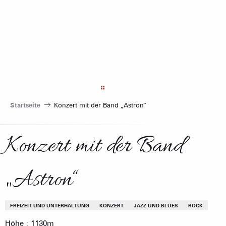
Aller
au
contenu
principal
Startseite
Konzert mit der Band „Astron“
Konzert mit der Band
„Astron“
FREIZEIT UND UNTERHALTUNG
KONZERT
JAZZ UND BLUES
ROCK
Höhe : 1130m