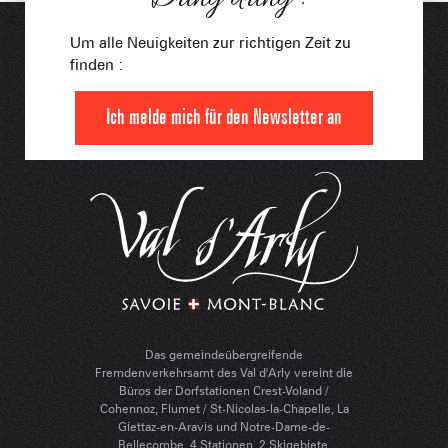
Um alle Neuigkeiten zur richtigen Zeit zu
finden :
Ich melde mich für den Newsletter an
Das gemeindeübergreifende
Fremdenverkehrsamt des Val d'Arly vereint die
Büros der Dorfstationen Crest-Voland /
Cohennoz, Flumet / St-Nicolas-la-Chapelle, La
Giettaz-en-Aravis und Notre-Dame-de-
Bellecombe. 4 Stationen, 2 Skigebiete.