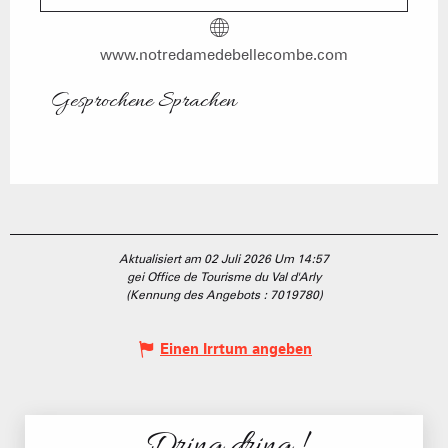
www.notredamedebellecombe.com
Gesprochene Sprachen
Gesprochene Sprachen
Aktualisiert am 02 Juli 2026 Um 14:57
gei Office de Tourisme du Val d'Arly
(Kennung des Angebots :
7019780
)
Einen Irrtum angeben
Dring dring !