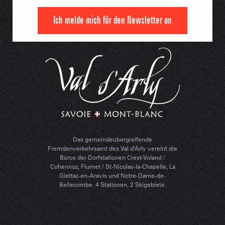
Ich melde mich für den Newsletter an
Das gemeindeübergreifende
Fremdenverkehrsamt des Val d'Arly vereint die
Büros der Dorfstationen Crest-Voland /
Cohennoz, Flumet / St-Nicolas-la-Chapelle, La
Giettaz-en-Aravis und Notre-Dame-de-
Bellecombe. 4 Stationen, 2 Skigebiete.