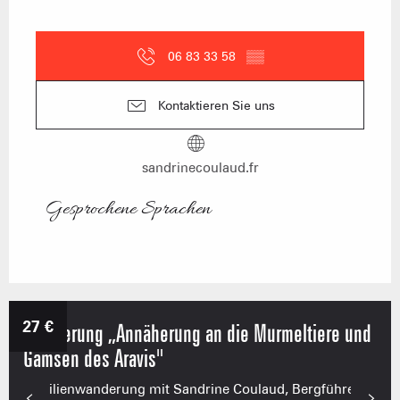
06 83 33 58
▒▒
Kontaktieren Sie uns
sandrinecoulaud.fr
Gesprochene Sprachen
Gesprochene Sprachen
27
€
Wanderung „Annäherung an die Murmeltiere und
Gämsen des Aravis"
Familienwanderung mit Sandrine Coulaud, Bergführerin,