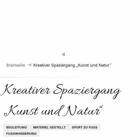
Aller
au
contenu
principal
Startseite
Kreativer Spaziergang „Kunst und Natur“
Kreativer Spaziergang
„Kunst und Natur“
BEGLEITUNG
MATERIEL GESTELLT
SPORT ZU FUSS
FUSSWANDERUNG