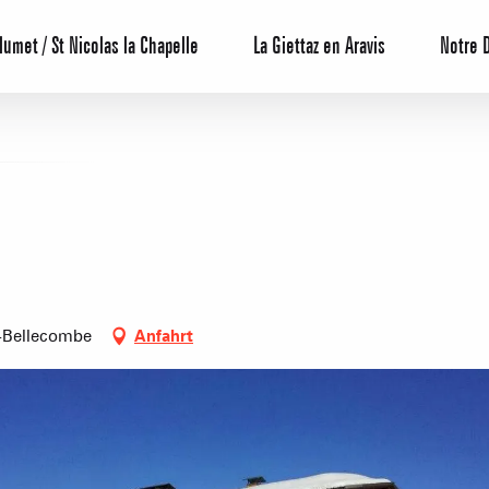
lumet / St Nicolas la Chapelle
La Giettaz en Aravis
Notre 
Reservierun
e-Bellecombe
Anfahrt
All-Inclusiv
Agenda
Hotels