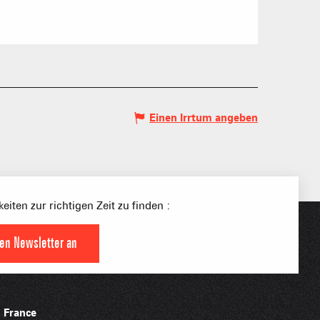
Einen Irrtum angeben
S PLACE –
SKIGEBIETE
 FAMILIE
NGSSPORTLERIN
eiten zur richtigen Zeit zu finden :
den Newsletter an
HTBARE APPS
France