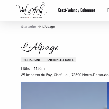
Aller
au
Crest-Voland / Cohennoz
F
contenu
principal
Startseite
L'Alpage
L'Alpage
RESTAURANT
TRADITIONELLE KÜCHE
Höhe : 1150m
35 Impasse du Faÿ, Chef Lieu, 73590 Notre-Dame-d