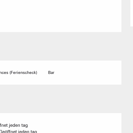
Immobilienb
Vereinigung 
Ferienwohn
ces (Ferienscheck)
Bar
AKTIVITÄTEN 
Sommet du Torraz
- 1930m
Sommet mont
Lachat
- 1650m
fnet jeden tag
Val d Arly
eöffnet jeden tag