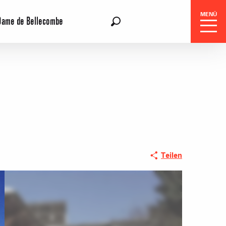
MENÜ
Dame de Bellecombe
DE
Suche
gszentrale
Teilen
e-Reisen