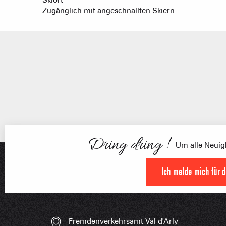
Skiort
Zugänglich mit angeschnallten Skiern
FRANÇOI
UNSERE 
IN DER
Dring dring !
HOCHLEISTU
Um alle Neuigk
Ich melde mich für 
UNVERZIC
Fremdenverkehrsamt Val d'Arly