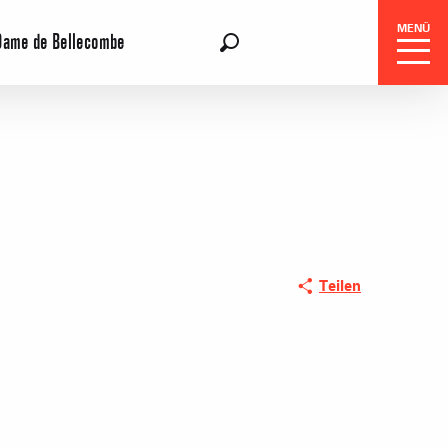
MENÜ
Dame de Bellecombe
DE
Suche
Teilen
gszentrale
e-Reisen