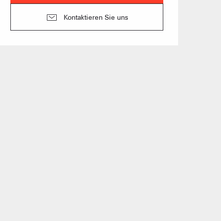
Kontaktieren Sie uns
n Gruppen
anstaltung vorschlagen
und Gruppenunterkünfte
s
üros
der Vermieter möblierter