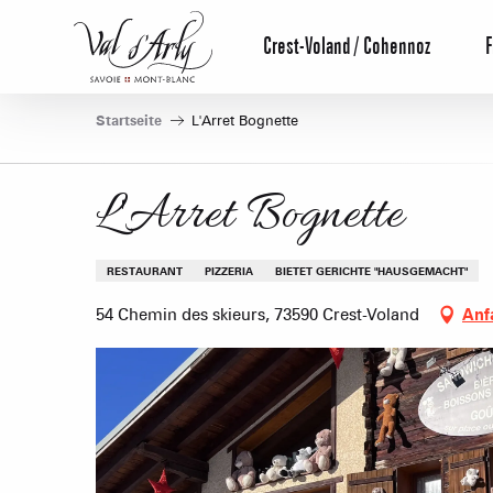
Aller
au
Crest-Voland / Cohennoz
F
contenu
principal
Startseite
L'Arret Bognette
L'Arret Bognette
RESTAURANT
PIZZERIA
BIETET GERICHTE "HAUSGEMACHT"
54 Chemin des skieurs, 73590 Crest-Voland
Anf