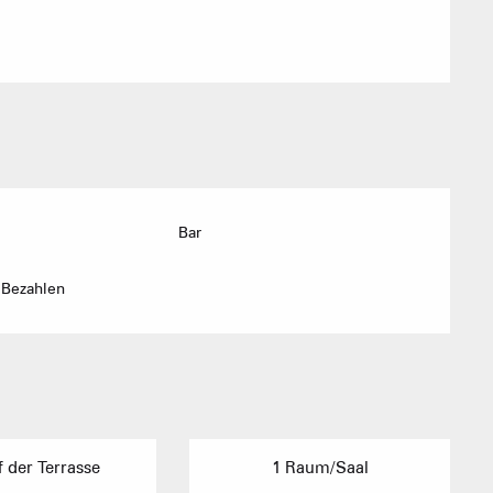
Ferienwohn
Bar
 Bezahlen
AKTIVITÄTEN 
Sommet du Torraz
 der Terrasse
1 Raum/Saal
- 1930m