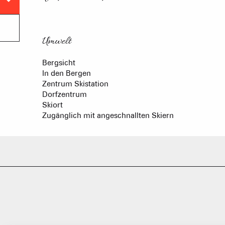
Umwelt
Umwelt
Bergsicht
In den Bergen
Zentrum Skistation
Dorfzentrum
Skiort
Zugänglich mit angeschnallten Skiern
FRANÇOI
UNSERE 
IN DER
HOCHLEISTU