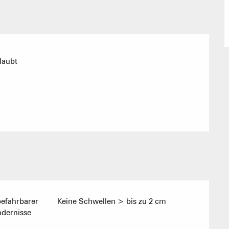
Empfang vo
Eine Ver
laubt
Berghütten 
Club-Resort
Immobilienb
efahrbarer
Keine Schwellen > bis zu 2 cm
dernisse
Vereinigung 