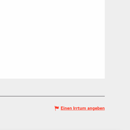
S PLACE –
SKIGEBIETE
 FAMILIE
NGSSPORTLERIN
Einen Irrtum angeben