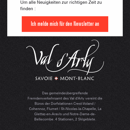
Um alle Neuigkeiten zur richtigen Zeit zu
finden :
Ich melde mich für den Newsletter an
Das gemeindeübergreifende
Fremdenverkehrsamt des Val d'Arly vereint die
Büros der Dorfstationen Crest-Voland /
Cohennoz, Flumet / St-Nicolas-la-Chapelle, La
Giettaz-en-Aravis und Notre-Dame-de-
Bellecombe. 4 Stationen, 2 Skigebiete.