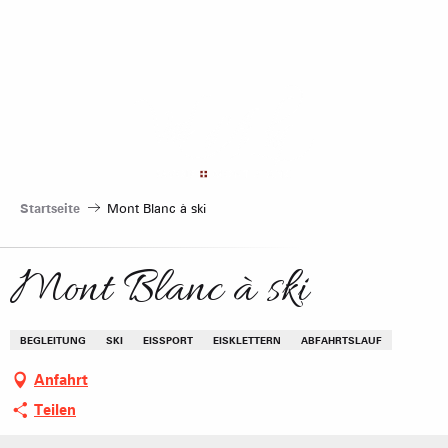
Aller
au
contenu
principal
Startseite
Mont Blanc à ski
Mont Blanc à ski
BEGLEITUNG
SKI
EISSPORT
EISKLETTERN
ABFAHRTSLAUF
Anfahrt
Teilen