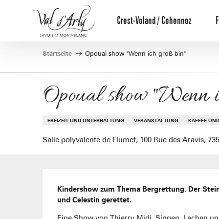
Aller
au
Crest-Voland / Cohennoz
F
contenu
principal
Startseite
Opoual show "Wenn ich groß bin"
Opoual show "Wenn i
FREIZEIT UND UNTERHALTUNG
VERANSTALTUNG
KAFFEE UN
Salle polyvalente de Flumet, 100 Rue des Aravis, 73
Beschreibung
Kindershow zum Thema Bergrettung. Der Steinbo
und Celestin gerettet.
Eine Show von Thierry Midi. Singen, Lachen und