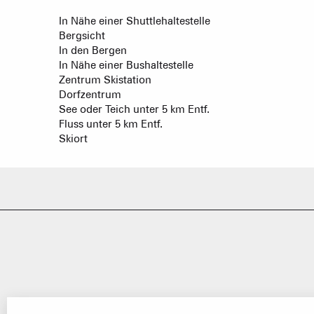
CAISSE JAILLET(MEGEVE)
In Nähe einer Shuttlehaltestelle
Mise à jour : 04 août 2026 - 14:13
Bergsicht
TS des Evettes
Ge
In den Bergen
In Nähe einer Bushaltestelle
Zentrum Skistation
Dorfzentrum
See oder Teich unter 5 km Entf.
Fluss unter 5 km Entf.
Skiort