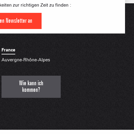
S PLACE –
eiten zur richtigen Zeit zu finden :
SKIGEBIETE
 FAMILIE
NGSSPORTLERIN
den Newsletter an
HTBARE APPS
France
Auvergne-Rhône-Alpes
Wie kann ich
kommen?