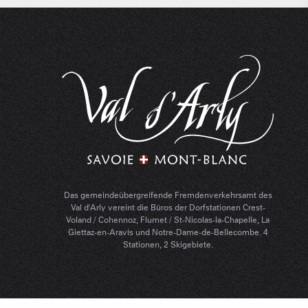
Das gemeindeübergreifende Fremdenverkehrsamt des
Val d'Arly vereint die Büros der Dorfstationen Crest-
Voland / Cohennoz, Flumet / St-Nicolas-la-Chapelle, La
Giettaz-en-Aravis und Notre-Dame-de-Bellecombe. 4
Stationen, 2 Skigebiete.