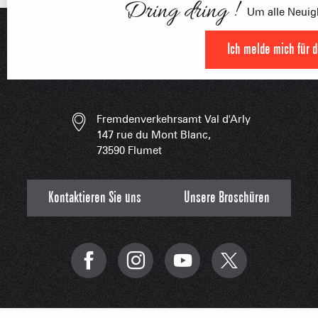
Dring dring !
FRANÇOI
Um alle Neuigk
UNSERE 
IN DER
HOCHLEISTU
Ich melde mich für 
UNVERZIC
Fremdenverkehrsamt Val d'Arly
147 rue du Mont Blanc,
73590 Flumet
Kontaktieren Sie uns
Unsere Broschüren