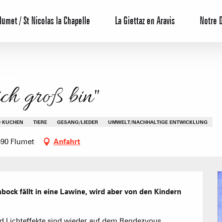
lumet / St Nicolas la Chapelle
La Giettaz en Aravis
Notre 
ch groß bin"
D KUCHEN
TIERE
GESANG/LIEDER
UMWELT/NACHHALTIGE ENTWICKLUNG
Reservierun
590 Flumet
Anfahrt
All-Inclusiv
Agenda
ck fällt in eine Lawine, wird aber von den Kindern 
Hotels
Möblierte W
 Lichteffekte sind wieder auf dem Rendezvous. 