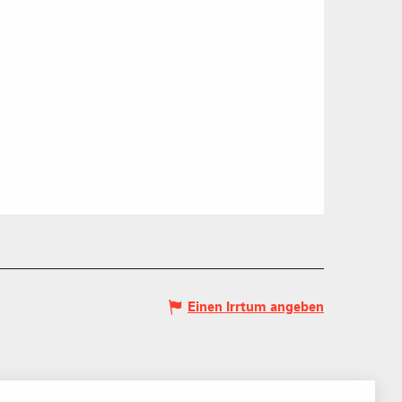
0/1
Skilifte
Offen
schlossen
Einen Irrtum angeben