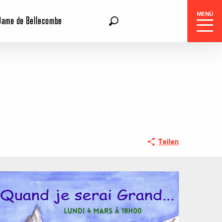
MENÜ
Dame de Bellecombe
DE
Suche
gszentrale
Teilen
e-Reisen
ohnungen oder Chalets