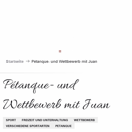
Aller
au
contenu
principal
Startseite
Pétanque- und Wettbewerb mit Juan
Pétanque- und
Wettbewerb mit Juan
SPORT
FREIZEIT UND UNTERHALTUNG
WETTBEWERB
VERSCHIEDENE SPORTARTEN
PETANQUE