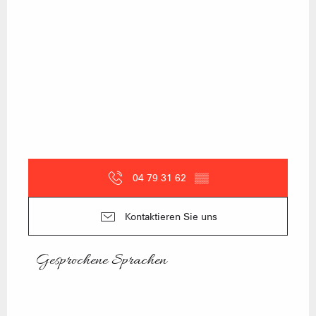
04 79 31 62
▒▒
Kontaktieren Sie uns
Gesprochene Sprachen
Gesprochene Sprachen