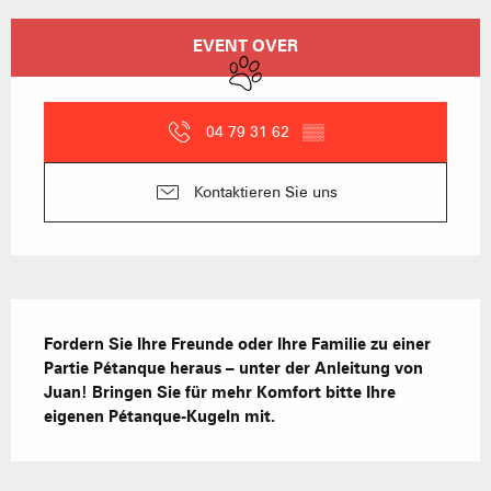
Öffnungszeiten & Kontaktdaten
EVENT OVER
Tiere erlaubt
04 79 31 62
▒▒
Kontaktieren Sie uns
Beschreibung
Fordern Sie Ihre Freunde oder Ihre Familie zu einer 
Partie Pétanque heraus – unter der Anleitung von 
Juan! Bringen Sie für mehr Komfort bitte Ihre 
eigenen Pétanque-Kugeln mit.