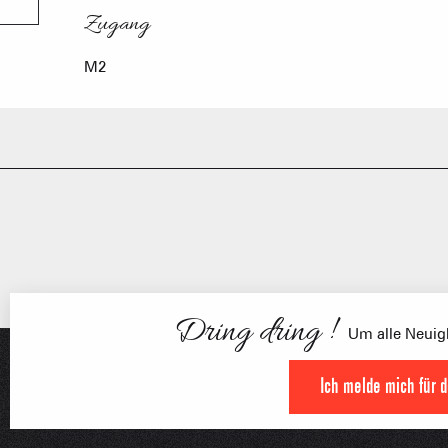
Zugang
Zugang
M2
FRANÇOI
UNSERE 
IN DER
HOCHLEISTU
UNVERZIC
Dring dring !
Um alle Neuigk
Ich melde mich für 