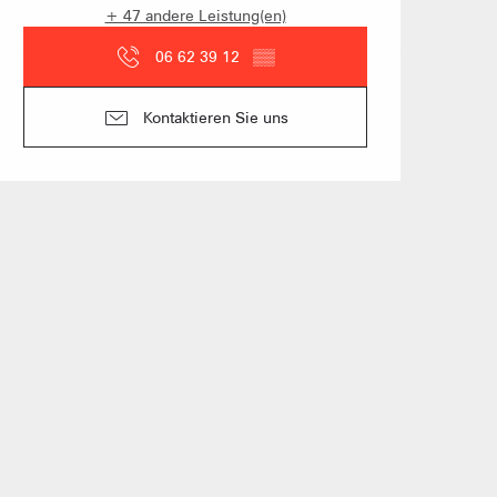
+ 47 andere Leistung(en)
n Gruppen
06 62 39 12
▒▒
anstaltung vorschlagen
Kontaktieren Sie uns
und Gruppenunterkünfte
s
üros
der Vermieter möblierter
ungen