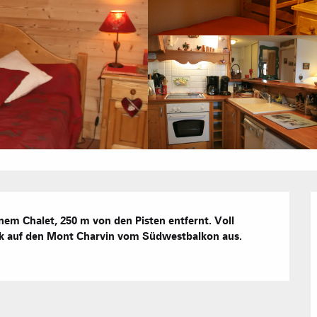
Hotels
Möblierte W
Unsere G
Touristenre
CREST-VOLA
em Chalet, 250 m von den Pisten entfernt. Voll 
Gästezimme
IN DER
Das Fami
ick auf den Mont Charvin vom Südwestbalkon aus. 
Die Wochenb
Baumhäuser