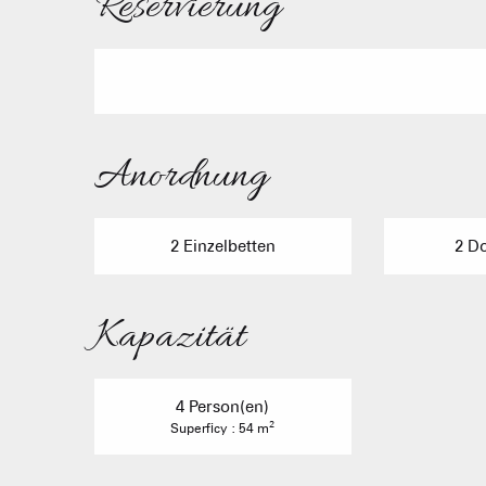
Reservierung
Anordnung
2 Einzelbetten
2 D
Kapazität
4 Person(en)
2
Superficy : 54 m