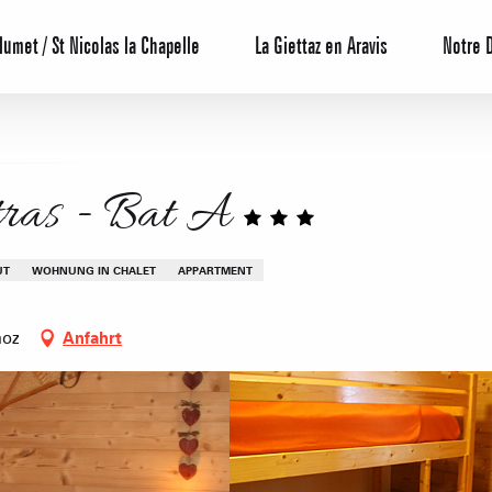
lumet / St Nicolas la Chapelle
La Giettaz en Aravis
Notre 
étras - Bat A
UT
WOHNUNG IN CHALET
APPARTMENT
noz
Anfahrt
Reservierun
All-Inclusiv
Agenda