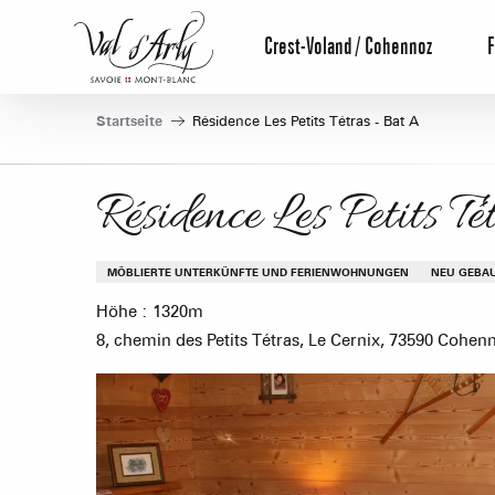
Aller
au
Crest-Voland / Cohennoz
F
contenu
principal
Startseite
Résidence Les Petits Tétras - Bat A
Résidence Les Petits T
MÖBLIERTE UNTERKÜNFTE UND FERIENWOHNUNGEN
NEU GEBA
Höhe : 1320m
8, chemin des Petits Tétras, Le Cernix, 73590 Cohen