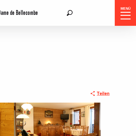
MENÜ
Dame de Bellecombe
DE
Suche
Teilen
gszentrale
e-Reisen