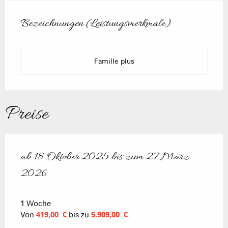
Leistungensmöglichkeiten
Bezeichnungen (Leistungsmerkmale)
Bezeichnungen (Leistungsmerkmale)
Famille plus
Preise
ab
18 Oktober 2025
bis zum
27 März
ab
18 Oktober 2025
bis zum
27 März 2026
2026
1 Woche
Von
419,00 €
bis zu
5.909,00 €