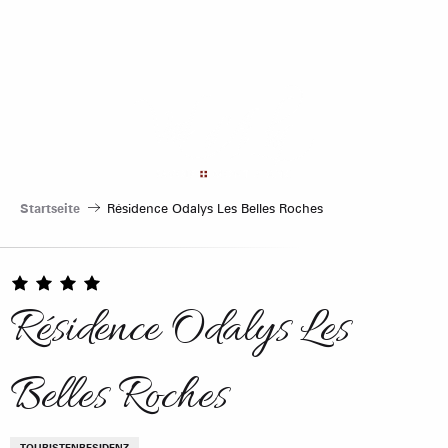
Aller
au
contenu
principal
Startseite
Résidence Odalys Les Belles Roches
Résidence Odalys Les
Belles Roches
TOURISTENRESIDENZ