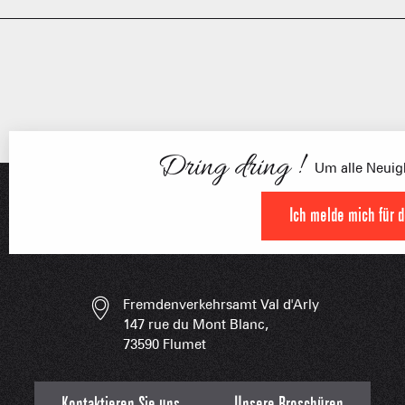
FRANÇOI
Dring dring !
UNSERE 
IN DER
Um alle Neuigk
HOCHLEISTU
Ich melde mich für 
UNVERZIC
Fremdenverkehrsamt Val d'Arly
147 rue du Mont Blanc,
73590 Flumet
Kontaktieren Sie uns
Unsere Broschüren