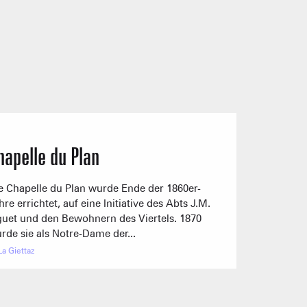
TC JAILLET
TSF GRANDE
rbereitung
rbereitung
rbereitung
In Vorbereitung
TSF TETE TORRAZ
rbereitung
In Vorbereitung
VERKAUF AB HOF
BESICHTIGUNGEN & 
1/1
Andere
0/1
Skilifte
ereitung
schlossen
hapelle du Plan
e Chapelle du Plan wurde Ende der 1860er-
hre errichtet, auf eine Initiative des Abts J.M.
guet und den Bewohnern des Viertels. 1870
rde sie als Notre-Dame der...
La Giettaz