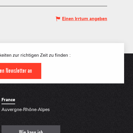
Einen Irrtum angeben
S PLACE –
SKIGEBIETE
 FAMILIE
eiten zur richtigen Zeit zu finden :
NGSSPORTLERIN
den Newsletter an
HTBARE APPS
France
Auvergne-Rhône-Alpes
Wie kann ich