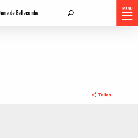
MENÜ
Dame de Bellecombe
DE
Suche
gszentrale
Teilen
e-Reisen