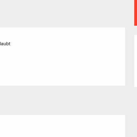
Vereinigung 
Ferienwohn
laubt
AKTIVITÄTEN 
Sommet du Torraz
- 1930m
Sommet mont
Lachat
- 1650m
Val d Arly
sommet
- 2069m
Flumet
- 1030m