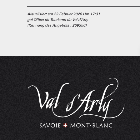
Aktualisiert am 23 Februar 2026 Um 17:31
gei Office de Tourisme du Val d'Arly
(Kennung des Angebots :
269356
)