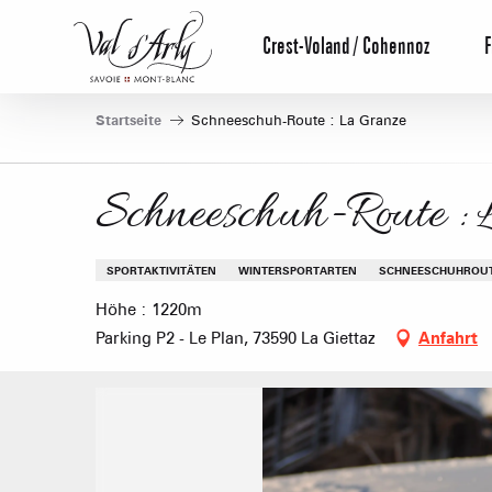
Aller
au
Crest-Voland / Cohennoz
F
contenu
principal
Startseite
Schneeschuh-Route : La Granze
Schneeschuh-Route :
SPORTAKTIVITÄTEN
WINTERSPORTARTEN
SCHNEESCHUHROU
Höhe : 1220m
Parking P2 - Le Plan, 73590 La Giettaz
Anfahrt