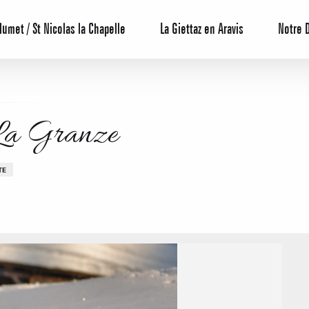
lumet / St Nicolas la Chapelle
La Giettaz en Aravis
Notre 
 La Granze
TE
Reservierun
All-Inclusiv
Agenda
Hotels