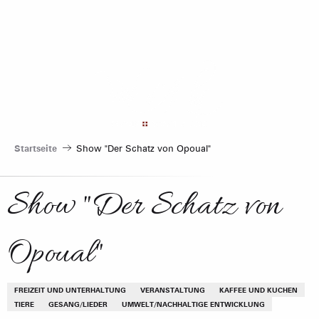
Aller
au
contenu
principal
Startseite
Show "Der Schatz von Opoual"
Show "Der Schatz von
Opoual"
FREIZEIT UND UNTERHALTUNG
VERANSTALTUNG
KAFFEE UND KUCHEN
TIERE
GESANG/LIEDER
UMWELT/NACHHALTIGE ENTWICKLUNG