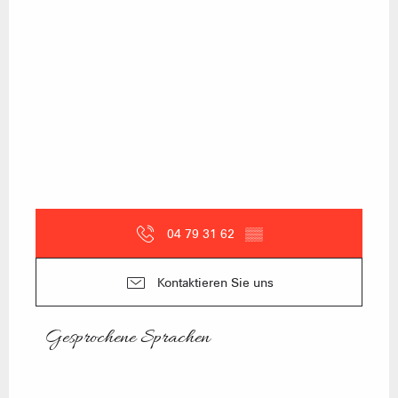
04 79 31 62
▒▒
Kontaktieren Sie uns
Gesprochene Sprachen
Gesprochene Sprachen