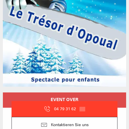
Öffnungszeiten & Kontaktdaten
EVENT OVER
04 79 31 62
▒▒
Kontaktieren Sie uns