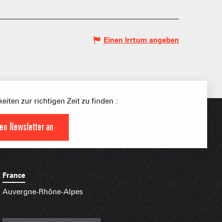
Einen Irrtum angeben
S PLACE –
SKIGEBIETE
 FAMILIE
eiten zur richtigen Zeit zu finden :
NGSSPORTLERIN
den Newsletter an
HTBARE APPS
France
Auvergne-Rhône-Alpes