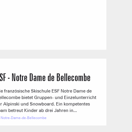
TC JAILLET
TSF GRANDE
rbereitung
rbereitung
rbereitung
In Vorbereitung
TSF TETE TORRAZ
rbereitung
In Vorbereitung
VERKAUF AB HOF
BESICHTIGUNGEN & 
1/1
Andere
0/1
Skilifte
ereitung
schlossen
SF - Notre Dame de Bellecombe
ie französische Skischule ESF Notre Dame de
ellecombe bietet Gruppen- und Einzelunterricht
ür Alpinski und Snowboard. Ein kompetentes
eam betreut Kinder ab drei Jahren in...
Notre-Dame-de-Bellecombe