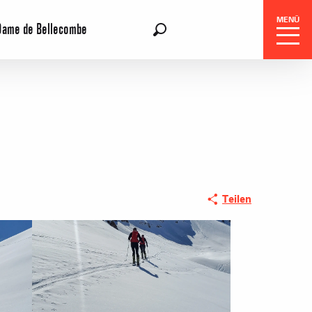
MENÜ
Dame de Bellecombe
DE
Suche
gszentrale
Teilen
e-Reisen