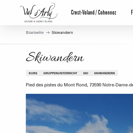
Aller
au
Crest-Voland / Cohennoz
F
contenu
principal
Startseite
Skiwandern
Skiwandern
KURS
GRUPPENUNTERRICHT
SKI
SKIWANDERN
Pied des pistes du Mont Rond, 73590 Notre-Dame-