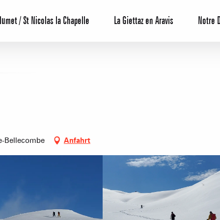
lumet / St Nicolas la Chapelle
La Giettaz en Aravis
Notre 
Reservierun
de-Bellecombe
Anfahrt
All-Inclusiv
Agenda
Hotels