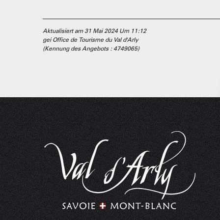
Aktualisiert am 31 Mai 2024 Um 11:12
gei Office de Tourisme du Val d'Arly
(Kennung des Angebots :
4749065
)