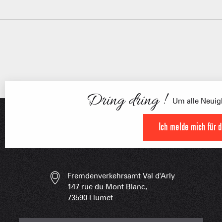
FRANÇOI
Dring dring !
UNSERE 
IN DER
Um alle Neuigk
HOCHLEISTU
Ich melde mich für 
UNVERZIC
Fremdenverkehrsamt Val d'Arly
147 rue du Mont Blanc,
73590 Flumet