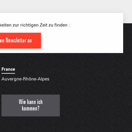
eiten zur richtigen Zeit zu finden :
den Newsletter an
S PLACE –
SKIGEBIETE
 FAMILIE
NGSSPORTLERIN
France
HTBARE APPS
Auvergne-Rhône-Alpes
Wie kann ich
kommen?