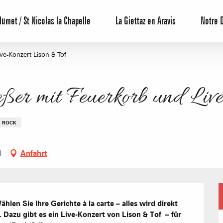
lumet / St Nicolas la Chapelle
La Giettaz en Aravis
Notre 
ve-Konzert Lison & Tof
er mit Feuerkorb und Live
ROCK
Reservierun
d
Anfahrt
All-Inclusiv
Agenda
Hotels
Möblierte W
en Sie Ihre Gerichte à la carte – alles wird direkt 
Unsere G
Dazu gibt es ein Live-Konzert von Lison & Tof  – für 