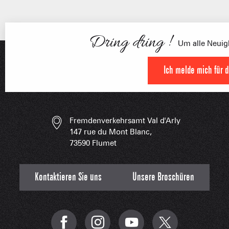
Dring dring !
Um alle Neuigk
Ich melde mich für 
FRANÇOI
UNSERE 
IN DER
HOCHLEISTU
Fremdenverkehrsamt Val d'Arly
147 rue du Mont Blanc,
UNVERZIC
73590 Flumet
Kontaktieren Sie uns
Unsere Broschüren