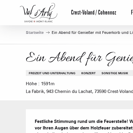
Aller
au
Crest-Voland / Cohennoz
F
contenu
principal
Startseite
Ein Abend für Genießer mit Feuerkorb und Li
Ein Abend für Genieß
FREIZEIT UND UNTERHALTUNG
KONZERT
SONSTIGE MUSIK
Höhe : 1591m
La Fabrik, 943 Chemin du Lachat, 73590 Crest-Volan
Beschreibung
Festliche Stimmung rund um die Feuerstelle! Wähl
vor Ihren Augen über dem Holzfeuer zubereitet. 