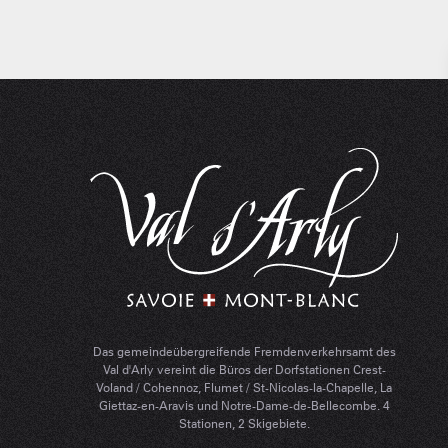
Das gemeindeübergreifende Fremdenverkehrsamt des
Val d'Arly vereint die Büros der Dorfstationen Crest-
Voland / Cohennoz, Flumet / St-Nicolas-la-Chapelle, La
Giettaz-en-Aravis und Notre-Dame-de-Bellecombe. 4
Stationen, 2 Skigebiete.