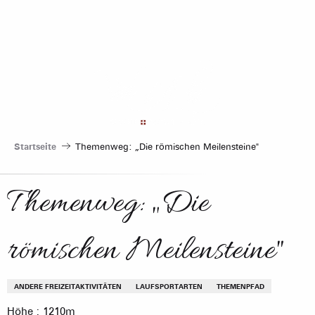
Aller
au
contenu
principal
Startseite
Themenweg: „Die römischen Meilensteine"
Themenweg: „Die
römischen Meilensteine"
ANDERE FREIZEITAKTIVITÄTEN
LAUFSPORTARTEN
THEMENPFAD
Höhe : 1210m