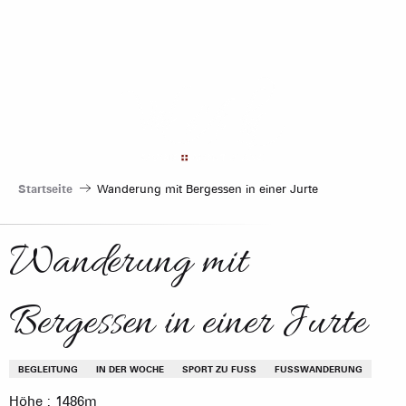
Aller
au
contenu
principal
Startseite
Wanderung mit Bergessen in einer Jurte
Wanderung mit
Bergessen in einer Jurte
BEGLEITUNG
IN DER WOCHE
SPORT ZU FUSS
FUSSWANDERUNG
Höhe : 1486m