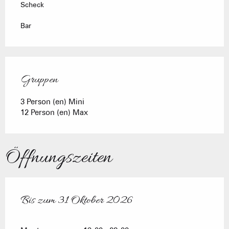
Scheck
Bar
Gruppen
Gruppen
3 Person (en) Mini
12 Person (en) Max
Öffnungszeiten
Bis zum
31 Oktober 2026
vom
1 April 2026
bis zum
31 Oktober 2026