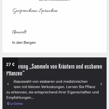
Gesprochene Sprachen
Gesprochene Sprachen
Umwelt
Umwelt
In den Bergen
27
€
Wanderung „Sammeln von Kräutern und essbaren
Pflanzen“
Zufallsauswahl von essbaren und medizinischen
Pflanzen mit kleinen Verkostungen. Lernen Sie Pflanzen
zu erkennen, sie entsprechend ihrer Eigenschaften und
Empfehlungen...
La Giettaz