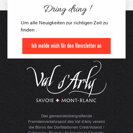
Dring dring !
Um alle Neuigkeiten zur richtigen Zeit zu
finden :
Ich melde mich für den Newsletter an
Das gemeindeübergreifende
Fremdenverkehrsamt des Val d'Arly vereint
die Büros der Dorfstationen Crest-Voland /
Cohennoz, Flumet / St-Nicolas-la-Chapelle,