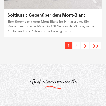
Softkurs : Gegenüber dem Mont-Blanc
Eine Strecke mit dem Mont-Blanc im Hintergrund. Sie
können auch das schöne Dorf St Nicolas de Véroce, seine
Kirche und das Plateau de la Croix genieße...
1
2
❯
❯❯
Und warum nicht
Fahrrad
R
Veranstaltungen und Aufenthalte