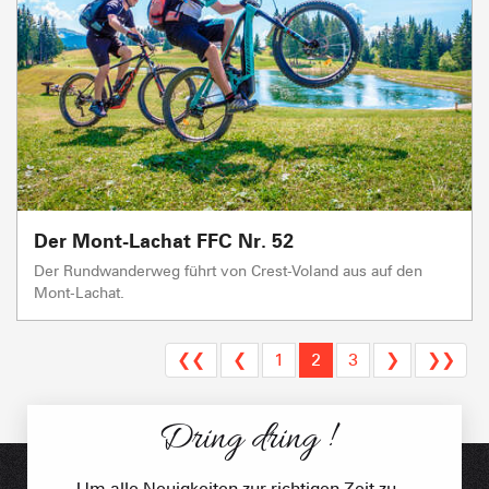
Der Mont-Lachat FFC Nr. 52
Der Rundwanderweg führt von Crest-Voland aus auf den
Mont-Lachat.
❮❮
❮
1
2
3
❯
❯❯
Dring dring !
Um alle Neuigkeiten zur richtigen Zeit zu