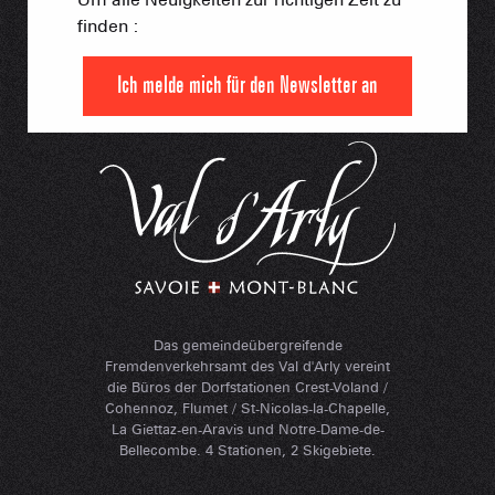
finden :
Ich melde mich für den Newsletter an
Das gemeindeübergreifende
Fremdenverkehrsamt des Val d'Arly vereint
die Büros der Dorfstationen Crest-Voland /
Cohennoz, Flumet / St-Nicolas-la-Chapelle,
La Giettaz-en-Aravis und Notre-Dame-de-
Bellecombe. 4 Stationen, 2 Skigebiete.