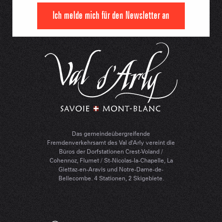
Ich melde mich für den Newsletter an
Das gemeindeübergreifende
Fremdenverkehrsamt des Val d'Arly vereint die
Büros der Dorfstationen Crest-Voland /
Cohennoz, Flumet / St-Nicolas-la-Chapelle, La
Giettaz-en-Aravis und Notre-Dame-de-
Bellecombe. 4 Stationen, 2 Skigebiete.