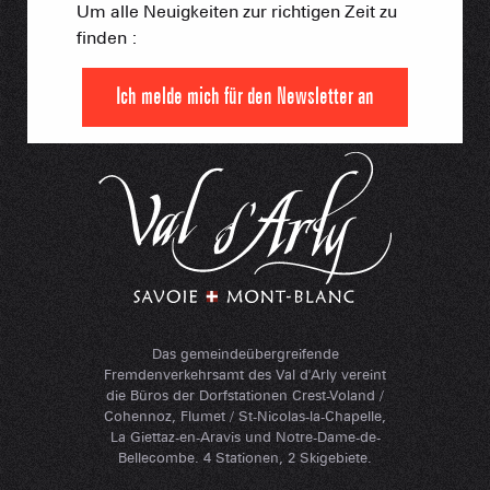
Um alle Neuigkeiten zur richtigen Zeit zu
finden :
Ich melde mich für den Newsletter an
Das gemeindeübergreifende
Fremdenverkehrsamt des Val d'Arly vereint
die Büros der Dorfstationen Crest-Voland /
Cohennoz, Flumet / St-Nicolas-la-Chapelle,
La Giettaz-en-Aravis und Notre-Dame-de-
Bellecombe. 4 Stationen, 2 Skigebiete.