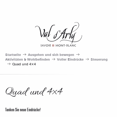
Aller
au
contenu
principal
Startseite
Ausgehen und sich bewegen
Aktivitäten & Wohlbefinden
Voller Eindrücke
Steuerung
Quad und 4×4
Quad und 4×4
Tanken Sie neue Eindrücke!