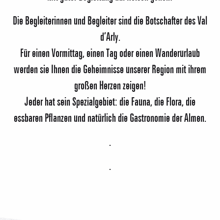
Die Begleiterinnen und Begleiter sind die Botschafter des Val
d’Arly.
Für einen Vormittag, einen Tag oder einen Wanderurlaub
werden sie Ihnen die Geheimnisse unserer Region mit ihrem
Unsere Begleiter
großen Herzen zeigen!
Jeder hat sein Spezialgebiet: die Fauna, die Flora, die
Entdecken Sie unsere Landschaften dank
professioneller Hilfe mit einem „anderen“ Blick
essbaren Pflanzen und natürlich die Gastronomie der Almen.
. Mit den Bergbegleitern geben Sie Ihren
Spaziergängen und Wanderungen einen...
.
Mehr erfahren
.