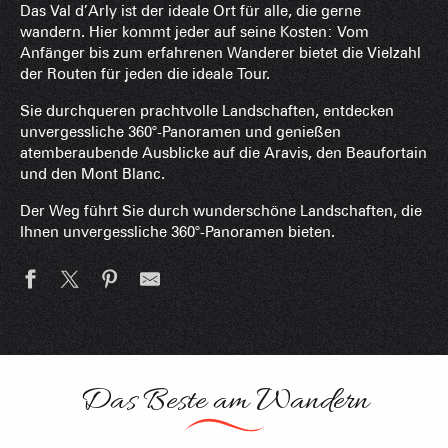
Das Val d’Arly ist der ideale Ort für alle, die gerne
wandern. Hier kommt jeder auf seine Kosten: Vom
Anfänger bis zum erfahrenen Wanderer bietet die Vielzahl
der Routen für jeden die ideale Tour.
Sie durchqueren prachtvolle Landschaften, entdecken
unvergessliche 360°-Panoramen und genießen
atemberaubende Ausblicke auf die Aravis, den Beaufortain
und den Mont Blanc.
Der Weg führt Sie durch wunderschöne Landschaften, die
Ihnen unvergessliche 360°-Panoramen bieten.
Wanderrouten
Das Beste am Wandern
Sie suchen nach Ideen für Spaziergänge oder