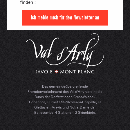
finden :
Ich melde mich für den Newsletter an
Das gemeindeübergreifende
Fremdenverkehrsamt des Val d'Arly vereint die
Büros der Dorfstationen Crest-Voland /
Cohennoz, Flumet / St-Nicolas-la-Chapelle, La
Giettaz-en-Aravis und Notre-Dame-de-
Bellecombe. 4 Stationen, 2 Skigebiete.