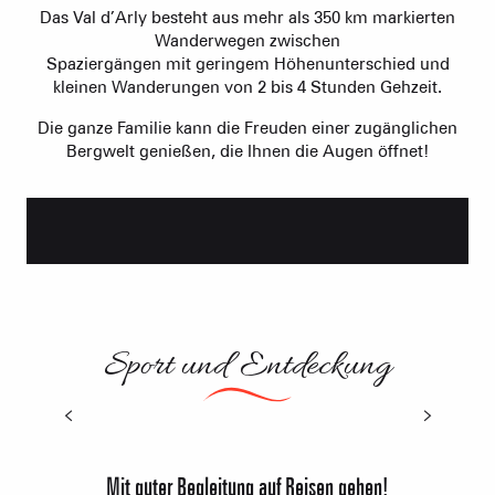
Wanderungen? . Auf dem Programm stehen
Das Val d’Arly besteht aus mehr als 350 km markierten
Spaß, Begegnungen, Abwechslung und reine
Wanderwegen zwischen
Luft… im Herzen unserer unberührten Täler
Spaziergängen mit geringem Höhenunterschied und
und...
kleinen Wanderungen von 2 bis 4 Stunden Gehzeit.
KOSTENLOSE ANWENDUNG
Die ganze Familie kann die Freuden einer zugänglichen
ALLE ROUTEN ANZEIGEN
Bergwelt genießen, die Ihnen die Augen öffnet!
Alpine Spuren
Trail
Sport und Entdeckung
Mit guter Begleitung auf Reisen gehen!