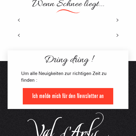
Wenn Schnee liegt...
Skikurse
Pony Rodeln – Ski Joëring
Dring dring !
Um alle Neuigkeiten zur richtigen Zeit zu
finden :
Ich melde mich für den Newsletter an