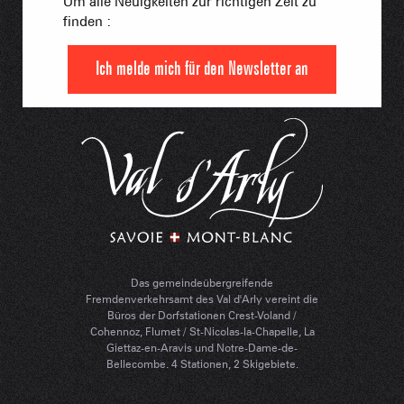
Um alle Neuigkeiten zur richtigen Zeit zu
finden :
Ich melde mich für den Newsletter an
Das gemeindeübergreifende
Fremdenverkehrsamt des Val d'Arly vereint die
Büros der Dorfstationen Crest-Voland /
Cohennoz, Flumet / St-Nicolas-la-Chapelle, La
Giettaz-en-Aravis und Notre-Dame-de-
Bellecombe. 4 Stationen, 2 Skigebiete.