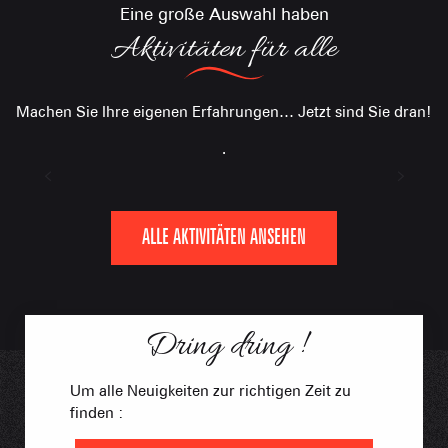
Eine große Auswahl haben
Aktivitäten für alle
Machen Sie Ihre eigenen Erfahrungen… Jetzt sind Sie dran!
.
Skifahren & Skifahren
Schneeschuhe
Schnee-Aktivitäten
Kulturerbe
Wohlbefinden
Kreative Freizeitgestaltung
ALLE AKTIVITÄTEN ANSEHEN
Dring dring !
Um alle Neuigkeiten zur richtigen Zeit zu
finden :