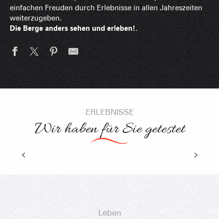
einfachen Freuden durch Erlebnisse in allen Jahreszeiten
weiterzugeben.
Die Berge anders sehen und erleben!
.
Femini Trail duo
ERLEBNISSE
Wir haben für Sie getestet
Leben