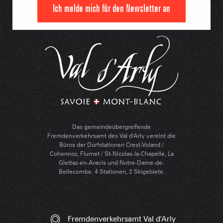
Ich melde mich für den Newsletter an
Das gemeindeübergreifende
Fremdenverkehrsamt des Val d'Arly vereint die
Büros der Dorfstationen Crest-Voland /
Cohennoz, Flumet / St-Nicolas-la-Chapelle, La
Giettaz-en-Aravis und Notre-Dame-de-
Bellecombe. 4 Stationen, 2 Skigebiete.
Fremdenverkehrsamt Val d'Arly