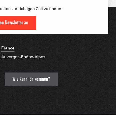
0/1
iten zur richtigen Zeit zu finden :
Skilifte
Offen
schlossen
den Newsletter an
S PLACE –
France
SKIGEBIETE
 FAMILIE
NGSSPORTLERIN
Auvergne-Rhône-Alpes
HTBARE APPS
Wie kann ich kommen?