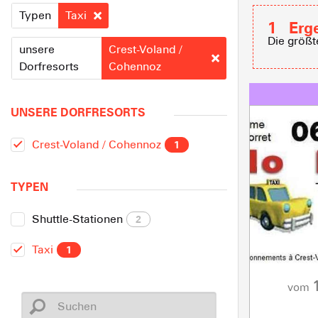
Typen
Taxi
1
Erg
Die größt
unsere
Crest-Voland /
Dorfresorts
Cohennoz
UNSERE DORFRESORTS
Crest-Voland / Cohennoz
1
TYPEN
Shuttle-Stationen
2
Taxi
1
vom