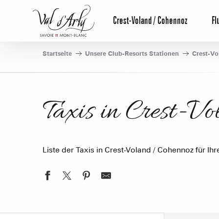
Aller
au
Crest-Voland / Cohennoz
Fl
contenu
principal
Startseite
Unsere Club-Resorts Stationen
Crest-Vo
Taxis in Crest-V
Liste der Taxis in Crest-Voland / Cohennoz für Ihr