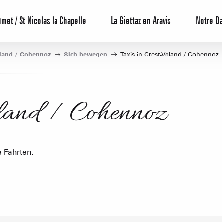
umet / St Nicolas la Chapelle
La Giettaz en Aravis
Notre D
land / Cohennoz
Sich bewegen
Taxis in Crest-Voland / Cohennoz
oland / Cohennoz
Reservierun
All-Inclusiv
Agenda
e Fahrten.
Hotels
Möblierte W
Unsere G
Touristenre
CREST-VOLA
Gästezimme
IN DER
Die Wochenb
Das Fami
Baumhäuser