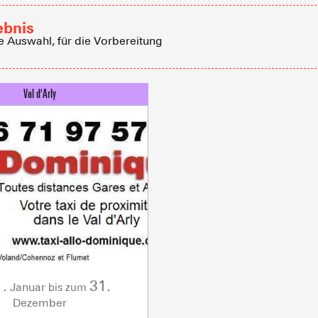
Empfang vo
ebnis
Eine Ver
e Auswahl, für die Vorbereitung
Berghütten 
Club-Resort
Immobilienb
Vereinigung 
Sommet du Torraz
Ferienwohn
- 1930m
Sommet mont
Lachat
- 1650m
Val d Arly
AKTIVITÄTEN 
sommet
- 2069m
Flumet
- 1030m
1.
31.
Januar
bis zum
Dezember