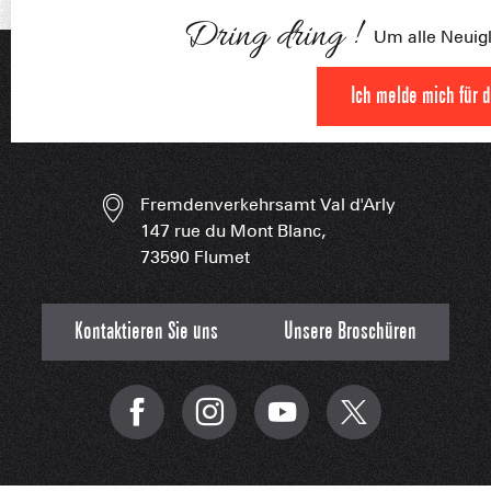
Dring dring !
CAISSE JAILLET(MEGEVE)
Um alle Neuigke
Mise à jour : 07 août 2026 - 10:40
TS des Evettes
Ge
Ich melde mich für 
FRANÇOI
Fremdenverkehrsamt Val d'Arly
UNSERE 
IN DER
147 rue du Mont Blanc,
HOCHLEISTU
73590 Flumet
UNVERZIC
Kontaktieren Sie uns
Unsere Broschüren